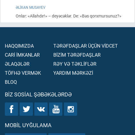
ƏLIXAN MUSAYEV
Onlar: «Allahdır!» – deyəcəklər. De: «Bəs qorxmursunuz?»
HAQQIMIZDA
TƏRƏFDAŞLAR ÜÇÜN VİDCET
CARİ İMKANLAR
BİZİM TƏRƏFDAŞLAR
ƏLAQƏLƏR
RƏY VƏ TƏKLİFLƏR
TÖFHƏ VERMƏK
YARDIM MƏRKƏZİ
BLOQ
BIZ SOSIAL ŞƏBƏKƏLƏRDƏ
MOBIL UYĞULAMA