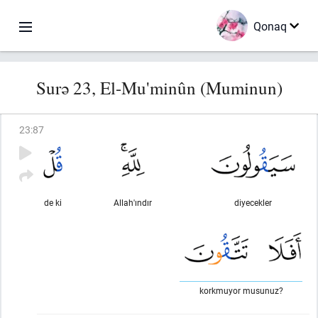
Qonaq
Surə 23, El-Mu'minûn (Muminun)
23
:
87
de ki
Allah'ındır
diyecekler
korkmuyor musunuz?