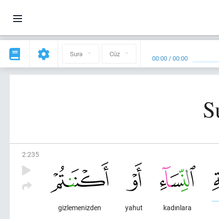
Surə
Cüz
00:00
/
00:00
S
2
:
235
gizlemenizden
yahut
kadınlara