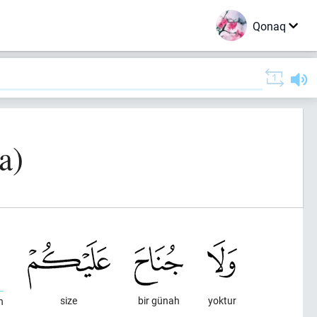
Qonaq
a)
size
bir günah
yoktur
n