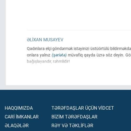
ƏLIXAN MUSAYEV
Qadınlara elçi göndərmək istəyinizi üstüörtülü bildirməkdə v
onlara yalnız
(şəriətə)
müvafiq qayda üzrə söz deyin. Gözlə
bağışlayandır, rəhmlidir!
HAQQIMIZDA
TƏRƏFDAŞLAR ÜÇÜN VİDCET
CARİ İMKANLAR
BİZİM TƏRƏFDAŞLAR
ƏLAQƏLƏR
RƏY VƏ TƏKLİFLƏR