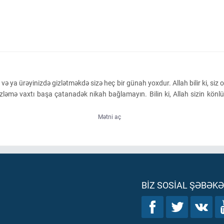
ə ya ürəyinizdə gizlətməkdə sizə heç bir günah yoxdur. Allah bilir ki, siz o
mə vaxtı başa çatanadək nikah bağlamayın. Bilin ki, Allah sizin könlünüzd
Mətni aç
BIZ SOSIAL ŞƏBƏK