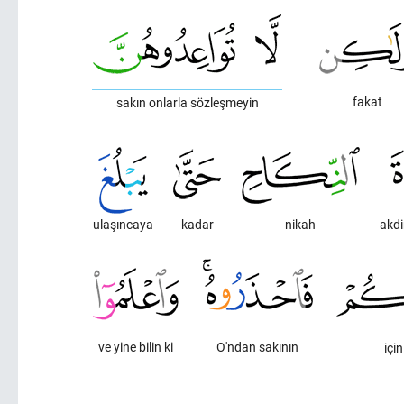
fakat
sakın onlarla sözleşmeyin
ulaşıncaya
kadar
nikah
akdi
ve yine bilin ki
O'ndan sakının
içi