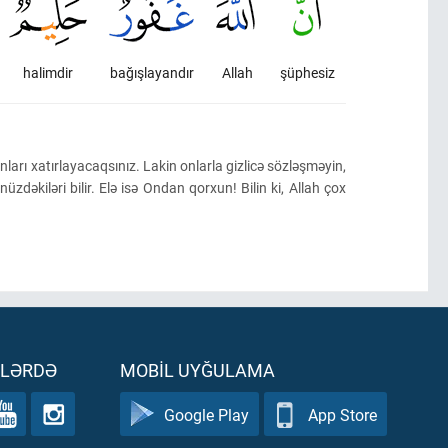
halimdir
bağışlayandır
Allah
şüphesiz
nları xatırlayacaqsınız. Lakin onlarla gizlicə sözləşməyin,
əkiləri bilir. Elə isə Ondan qorxun! Bilin ki, Allah çox
ƏLƏRDƏ
MOBIL UYĞULAMA
Google Play
App Store