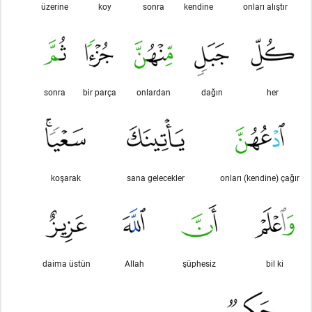
üzerine
koy
sonra
kendine
onları alıştır
sonra
bir parça
onlardan
dağın
her
koşarak
sana gelecekler
onları (kendine) çağır
daima üstün
Allah
şüphesiz
bil ki