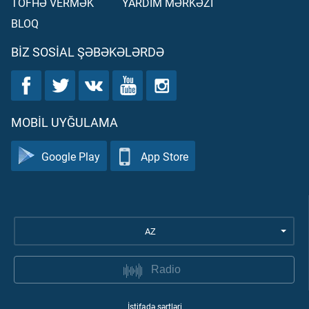
TÖFHƏ VERMƏK
YARDIM MƏRKƏZİ
BLOQ
BIZ SOSIAL ŞƏBƏKƏLƏRDƏ
MOBIL UYĞULAMA
Google Play
App Store
AZ
Radio
İstifadə şərtləri