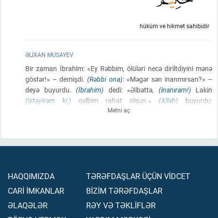
hüküm ve hikmet sahibidir
ƏLIXAN MUSAYEV
Bir zaman İbrahim: «Ey Rəbbim, ölüləri necə diriltdiyini mənə
göstər!» – demişdi.
(Rəbbi ona)
: «Məgər sən inanmırsan?» –
deyə buyurdu.
(İbrahim)
dedi: «Əlbəttə,
(inanıram!)
Lakin
(istəyirəm ki,)
qəlbim rahat olsun.»
(Allah)
buyurdu:
Mətni aç
«Quşlardan dördünü tut və onları götür tikə-tikə et, sonra hər
dağın başına onlardan bir parça qoy, sonra da onları çağır, tez
sənin yanına gələcəklər. Bil ki, Allah qüdrətlidir, hikmət
sahibidir!»
HAQQIMIZDA
TƏRƏFDAŞLAR ÜÇÜN VİDCET
CARİ İMKANLAR
BİZİM TƏRƏFDAŞLAR
ƏLAQƏLƏR
RƏY VƏ TƏKLİFLƏR