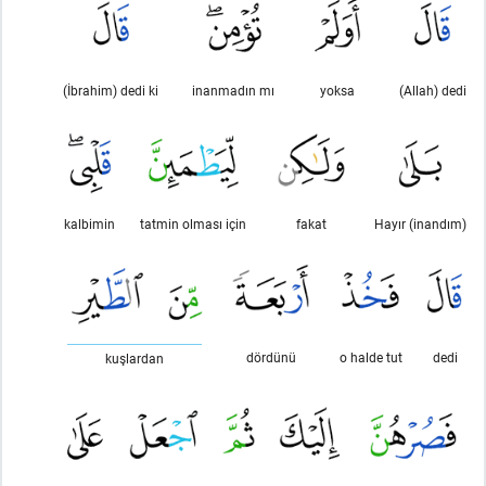
(İbrahim) dedi ki
inanmadın mı
yoksa
(Allah) dedi
kalbimin
tatmin olması için
fakat
Hayır (inandım)
dördünü
o halde tut
dedi
kuşlardan