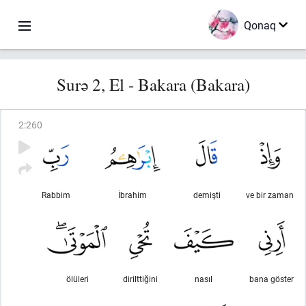
Qonaq
Surə 2, El - Bakara (Bakara)
2
:
260
Rabbim
İbrahim
demişti
ve bir zaman
ölüleri
dirilttiğini
nasıl
bana göster