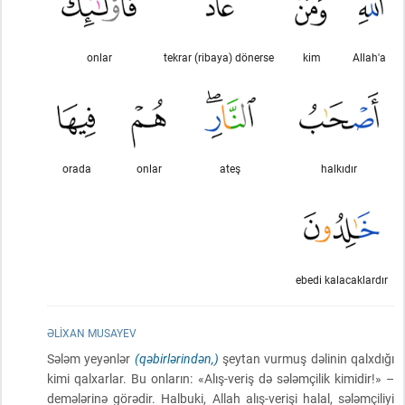
onlar
tekrar (ribaya) dönerse
kim
Allah'a
orada
onlar
ateş
halkıdır
ebedi kalacaklardır
ƏLIXAN MUSAYEV
Sələm yeyənlər
(qəbirlərindən,)
şeytan vurmuş dəlinin qalxdığı
kimi qalxarlar. Bu onların: «Alış-veriş də sələmçilik kimidir!» –
demələrinə görədir. Halbuki, Allah alış-verişi halal, sələmçiliyi