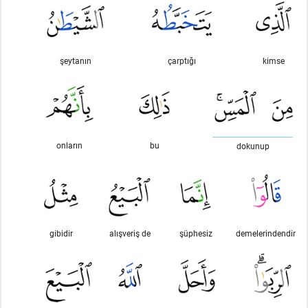
şeytanın
çarptığı
kimse
onların
bu
dokunup
gibidir
alışveriş de
şüphesiz
demelerindendir