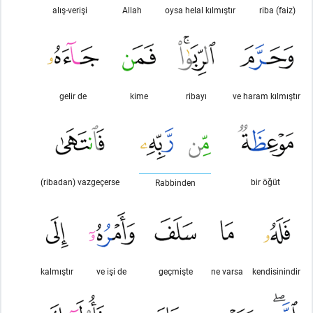
alış-verişi
Allah
oysa helal kılmıştır
riba (faiz)
gelir de
kime
ribayı
ve haram kılmıştır
(ribadan) vazgeçerse
bir öğüt
Rabbinden
kalmıştır
ve işi de
geçmişte
ne varsa
kendisinindir