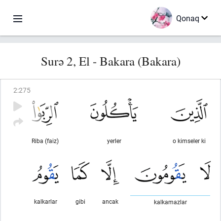
Qonaq
Surə 2, El - Bakara (Bakara)
2
:
275
Riba (faiz)
yerler
o kimseler ki
kalkarlar
gibi
ancak
kalkamazlar