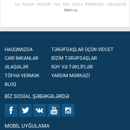
isə haram etmişdir. Hər kim özünə Rəbbindən xəbərdarlıq
Mətni aç
gəldikdən sonra
(sələmçiliyə)
son qoyarsa, keçmişdə aldığı
(sələmlər)
onundur. Onun işi Allaha qalar. Kim y
(enə)
(sələmçiliyə)
qayıdarsa, məhz onlar cəhənnəmlik olar və orada
sürəkli qalarlar.
HAQQIMIZDA
TƏRƏFDAŞLAR ÜÇÜN VİDCET
CARİ İMKANLAR
BİZİM TƏRƏFDAŞLAR
ƏLAQƏLƏR
RƏY VƏ TƏKLİFLƏR
TÖFHƏ VERMƏK
YARDIM MƏRKƏZİ
BLOQ
BIZ SOSIAL ŞƏBƏKƏLƏRDƏ
MOBIL UYĞULAMA