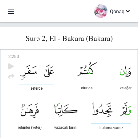
Qonaq
Surə 2, El - Bakara (Bakara)
2
:
283
olur da
ve eğer
seferde
rehinler (yeter)
yazacak birini
bulamazsanız