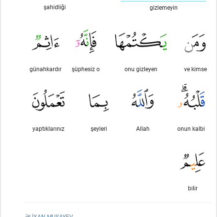
şahidliği
gizlemeyin
günahkardır
şüphesiz o
onu gizleyen
ve kimse
yaptıklarınız
şeyleri
Allah
onun kalbi
bilir
ƏLIXAN MUSAYEV