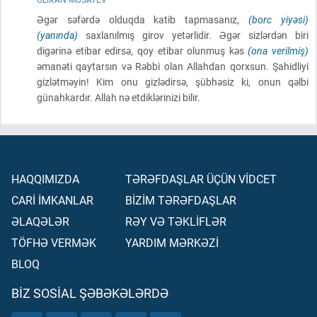
Əgər səfərdə olduqda katib tapmasanız,
(borc yiyəsi)
(yanında)
saxlanılmış girov yetərlidir. Əgər sizlərdən biri
digərinə etibar edirsə, qoy etibar olunmuş kəs
(ona verilmiş)
əmanəti qaytarsın və Rəbbi olan Allahdan qorxsun. Şahidliyi
gizlətməyin! Kim onu gizlədirsə, şübhəsiz ki, onun qəlbi
günahkardır. Allah nə etdiklərinizi bilir.
HAQQIMIZDA
TƏRƏFDAŞLAR ÜÇÜN VİDCET
CARİ İMKANLAR
BİZİM TƏRƏFDAŞLAR
ƏLAQƏLƏR
RƏY VƏ TƏKLİFLƏR
TÖFHƏ VERMƏK
YARDIM MƏRKƏZİ
BLOQ
BIZ SOSIAL ŞƏBƏKƏLƏRDƏ