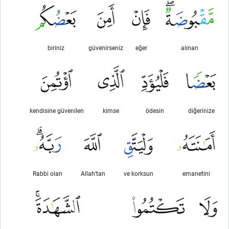
biriniz
güvenirseniz
eğer
alınan
kendisine güvenilen
kimse
ödesin
diğerinize
Rabbi olan
Allah'tan
ve korksun
emanetini