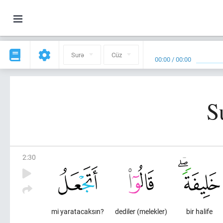
Surə
Cüz
00:00
/
00:00
S
2
:
30
mi yaratacaksın?
dediler (melekler)
bir halife