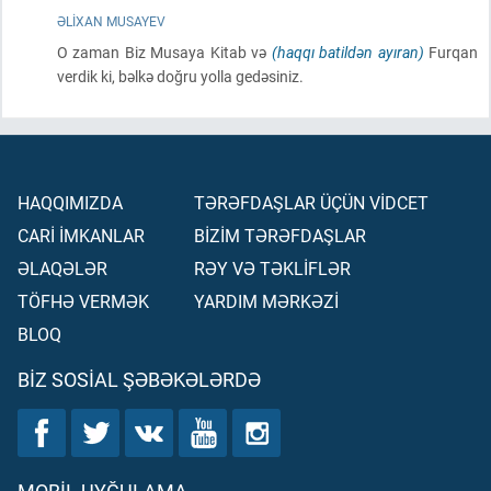
ƏLIXAN MUSAYEV
O zaman Biz Musaya Kitab və
(haqqı batildən ayıran)
Furqan
verdik ki, bəlkə doğru yolla gedəsiniz.
HAQQIMIZDA
TƏRƏFDAŞLAR ÜÇÜN VİDCET
CARİ İMKANLAR
BİZİM TƏRƏFDAŞLAR
ƏLAQƏLƏR
RƏY VƏ TƏKLİFLƏR
TÖFHƏ VERMƏK
YARDIM MƏRKƏZİ
BLOQ
BIZ SOSIAL ŞƏBƏKƏLƏRDƏ