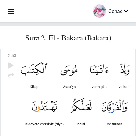
Qonaq
Surə 2, El - Bakara (Bakara)
2
:
53
Kitap
Musa'ya
vermiştik
ve hani
hidayete erersiniz (diye)
belki
ve furkan