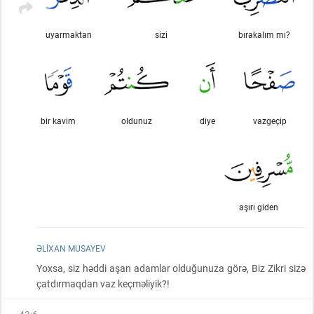
uyarmaktan
sizi
bırakalım mı?
bir kavim
oldunuz
diye
vazgeçip
aşırı giden
ƏLIXAN MUSAYEV
Yoxsa, siz həddi aşan adamlar olduğunuza görə, Biz Zikri sizə
çatdırmaqdan vaz keçməliyik?!