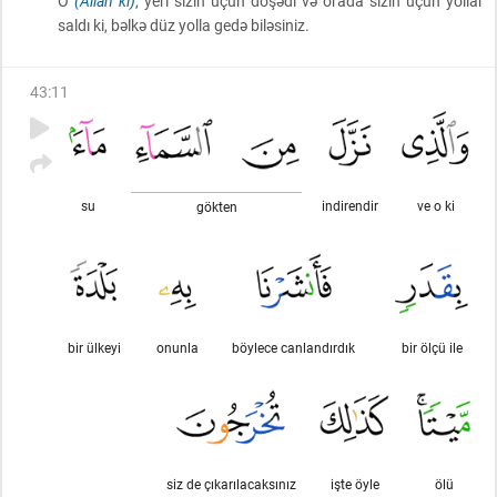
O
(Allah ki)
, yeri sizin üçün döşədi və orada sizin üçün yollar
saldı ki, bəlkə düz yolla gedə biləsiniz.
43
:
11
su
indirendir
ve o ki
gökten
bir ülkeyi
onunla
böylece canlandırdık
bir ölçü ile
siz de çıkarılacaksınız
işte öyle
ölü