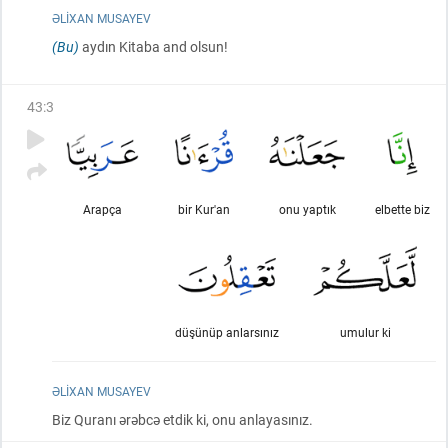
ƏLIXAN MUSAYEV
(Bu)
aydın Kitaba and olsun!
43
:
3
Arapça
bir Kur'an
onu yaptık
elbette biz
düşünüp anlarsınız
umulur ki
ƏLIXAN MUSAYEV
Biz Quranı ərəbcə etdik ki, onu anlayasınız.