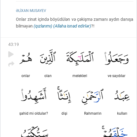
ƏLIXAN MUSAYEV
Onlar zinət içində böyüdülən və çəkişmə zamanı aydın danışa
bilməyən
(qızlarımı)
(Allaha isnad edirlər)
?!
43
:
19
onlar
olan
melekleri
ve saydılar
şahid mi oldular?
dişi
Rahman'ın
kulları