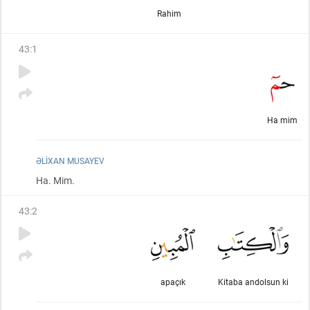
Rahim
43
:
1
Ha mim
ƏLIXAN MUSAYEV
Ha. Mim.
43
:
2
apaçık
Kitaba andolsun ki