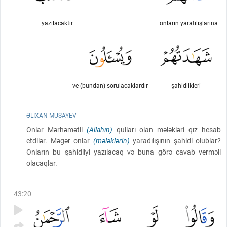
yazılacaktır
onların yaratılışlarına
ve (bundan) sorulacaklardır
şahidlikleri
ƏLIXAN MUSAYEV
Onlar Mərhəmətli
(Allahın)
qulları olan mələkləri qız hesab
etdilər. Məgər onlar
(mələklərin)
yaradılışının şahidi olublar?
Onların bu şahidliyi yazılacaq və buna görə cavab verməli
olacaqlar.
43
:
20