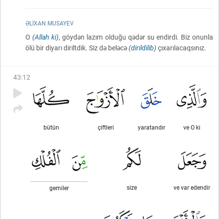
ƏLIXAN MUSAYEV
O
(Allah ki)
, göydən lazım olduğu qədər su endirdi. Biz onunla
ölü bir diyarı diriltdik. Siz də beləcə
(dirildilib)
çıxarılacaqsınız.
43
:
12
bütün
çiftleri
yaratandır
ve O ki
size
ve var edendir
gemiler