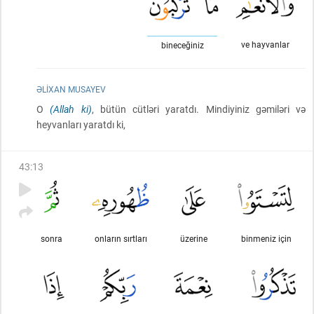
ve hayvanlar
bineceğiniz
ƏLIXAN MUSAYEV
O
(Allah ki)
, bütün cütləri yaratdı. Mindiyiniz gəmiləri və
heyvanları yaratdı ki,
43
:
13
sonra
onların sırtları
üzerine
binmeniz için