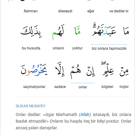
Rahman
dileseydi
eğer
ve dediler ki
bu hususta
onların
yoktur
biz onlara tapmazdık
saçmalıyorlar
sadece
bilgileri
hiçbir
onlar
ƏLIXAN MUSAYEV
Onlar dedilər: «Əgər Mərhəmətli
(Allah)
istəsəydi, biz onlara
ibadət etməzdik!» Onların bu haqda heç bir biliyi yoxdur. Onlar
ancaq yalan danışırlar.