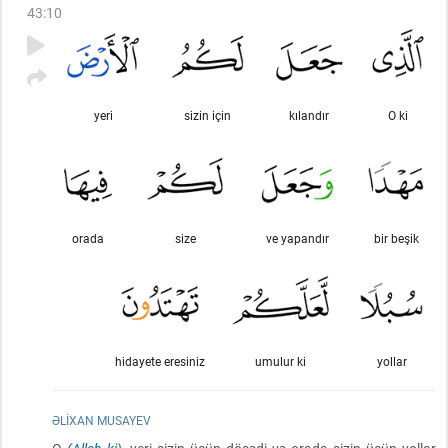
43
:
10
yeri
sizin için
kılandır
O ki
orada
size
ve yapandır
bir beşik
hidayete eresiniz
umulur ki
yollar
ƏLIXAN MUSAYEV