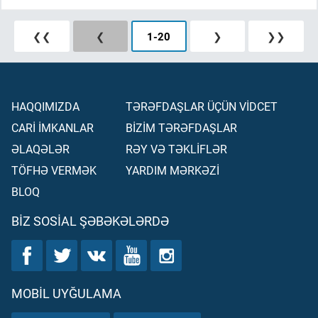
❮❮
❮
1
-
20
❯
❯❯
HAQQIMIZDA
TƏRƏFDAŞLAR ÜÇÜN VİDCET
CARİ İMKANLAR
BİZİM TƏRƏFDAŞLAR
ƏLAQƏLƏR
RƏY VƏ TƏKLİFLƏR
TÖFHƏ VERMƏK
YARDIM MƏRKƏZİ
BLOQ
BIZ SOSIAL ŞƏBƏKƏLƏRDƏ
MOBIL UYĞULAMA