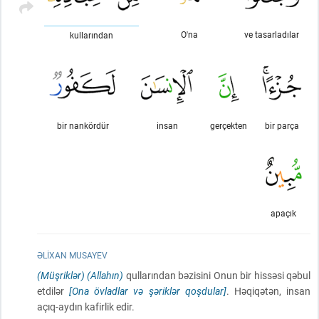
O'na
ve tasarladılar
kullarından
bir nankördür
insan
gerçekten
bir parça
apaçık
ƏLIXAN MUSAYEV
(Müşriklər)
(Allahın)
qullarından bəzisini Onun bir hissəsi qəbul
etdilər
[Ona övladlar və şəriklər qoşdular]
. Həqiqətən, insan
açıq-aydın kafirlik edir.