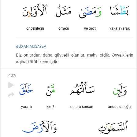
öncekilerin
örneği
ve geçti
yakalayarak
ƏLIXAN MUSAYEV
Biz onlardan daha qüvvətli olanları məhv etdik. Əvvəlkilərin
aqibəti ötüb keçmişdir.
43
:
9
yarattı
kim?
onlara sorsan
andolsun eğer