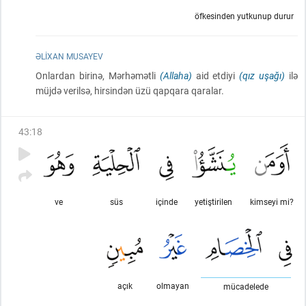
öfkesinden yutkunup durur
ƏLIXAN MUSAYEV
Onlardan birinə, Mərhəmətli
(Allaha)
aid etdiyi
(qız uşağı)
ilə
müjdə verilsə, hirsindən üzü qapqara qaralar.
43
:
18
ve
süs
içinde
yetiştirilen
kimseyi mi?
açık
olmayan
mücadelede