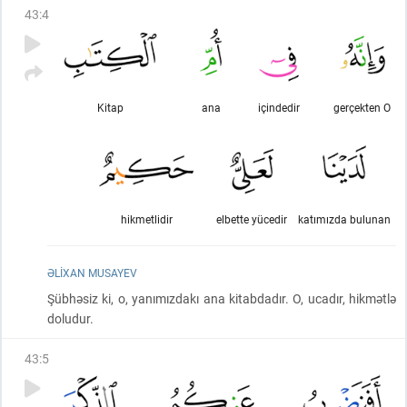
43
:
4
Kitap
ana
içindedir
gerçekten O
hikmetlidir
elbette yücedir
katımızda bulunan
ƏLIXAN MUSAYEV
Şübhəsiz ki, o, yanımızdakı ana kitabdadır. O, ucadır, hikmətlə
doludur.
43
:
5