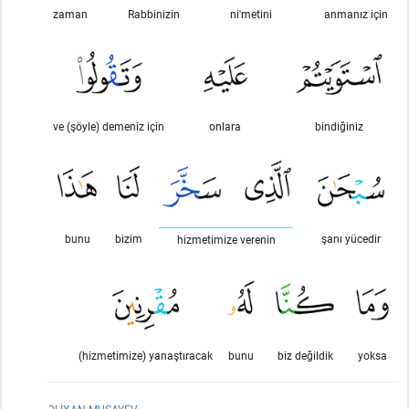
zaman
Rabbinizin
ni'metini
anmanız için
ve (şöyle) demeniz için
onlara
bindiğiniz
bunu
bizim
şanı yücedir
hizmetimize verenin
(hizmetimize) yanaştıracak
bunu
biz değildik
yoksa