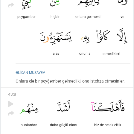
peygamber
hiçbir
onlara gelmezdi
ve
alay
onunla
etmedikleri
ƏLIXAN MUSAYEV
Onlara elə bir peyğəmbər gəlmədi ki, ona istehza etməsinlər.
43
:
8
bunlardan
daha güçlü olanı
biz de helak ettik