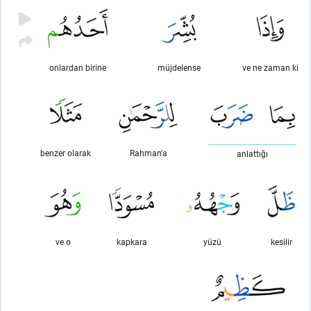
onlardan birine
müjdelense
ve ne zaman ki
benzer olarak
Rahman'a
anlattığı
ve o
kapkara
yüzü
kesilir