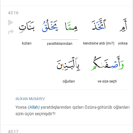
43
:
16
kızları
kendisine aldı (mı?)
yoksa
yarattıklarından
oğulları
ve size seçti
ƏLIXAN MUSAYEV
Yoxsa
(Allah)
yaratdıqlarından qızları Özünə götürüb oğlanları
sizin üçün seçmişdir?!
43
:
17