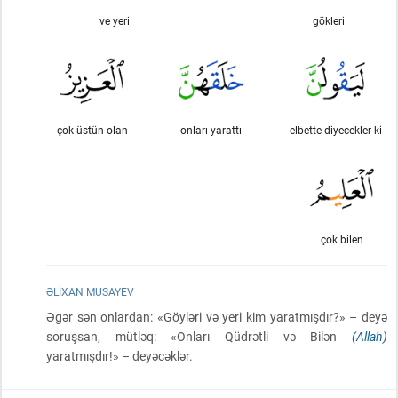
ve yeri
gökleri
çok üstün olan
onları yarattı
elbette diyecekler ki
çok bilen
ƏLIXAN MUSAYEV
Əgər sən onlardan: «Göyləri və yeri kim yaratmışdır?» – deyə
soruşsan, mütləq: «Onları Qüdrətli və Bilən
(Allah)
yaratmışdır!» – deyəcəklər.