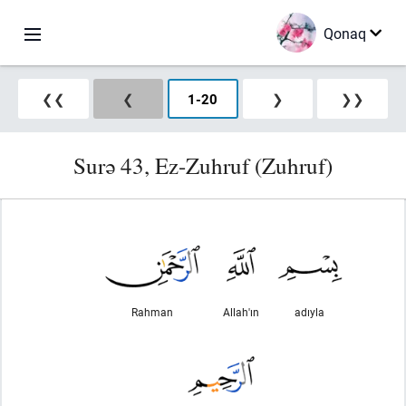
Qonaq
❮❮
❮
1
-
20
❯
❯❯
Surə 43, Ez-Zuhruf (Zuhruf)
Rahman
Allah'ın
adıyla