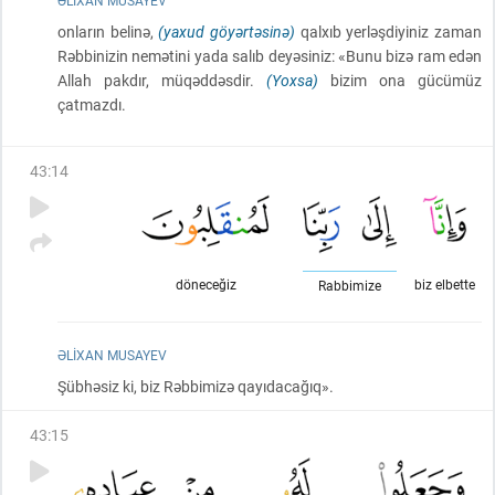
ƏLIXAN MUSAYEV
onların belinə,
(yaxud göyərtəsinə)
qalxıb yerləşdiyiniz zaman
Rəbbinizin nemətini yada salıb deyəsiniz: «Bunu bizə ram edən
Allah pakdır, müqəddəsdir.
(Yoxsa)
bizim ona gücümüz
çatmazdı.
43
:
14
döneceğiz
biz elbette
Rabbimize
ƏLIXAN MUSAYEV
Şübhəsiz ki, biz Rəbbimizə qayıdacağıq».
43
:
15