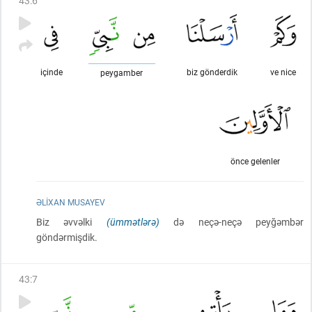
43
:
6
içinde
biz gönderdik
ve nice
peygamber
önce gelenler
ƏLIXAN MUSAYEV
Biz əvvəlki
(ümmətlərə)
də neçə-neçə peyğəmbər
göndərmişdik.
43
:
7