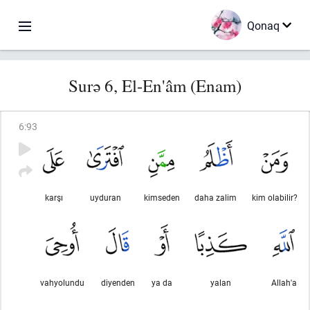
Qonaq
Surə 6, El-En'âm (Enam)
6
:
93
karşı
uyduran
kimseden
daha zalim
kim olabilir?
vahyolundu
diyenden
ya da
yalan
Allah'a