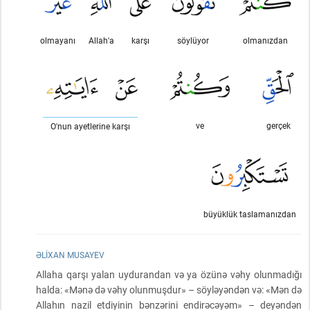
olmayanı
Allah'a
karşı
söylüyor
olmanızdan
ve
gerçek
O'nun ayetlerine karşı
büyüklük taslamanızdan
ƏLIXAN MUSAYEV
Allaha qarşı yalan uydurandan və ya özünə vəhy olunmadığı
halda: «Mənə də vəhy olunmuşdur» – söyləyəndən və: «Mən də
Allahın nazil etdiyinin bənzərini endirəcəyəm» – deyəndən