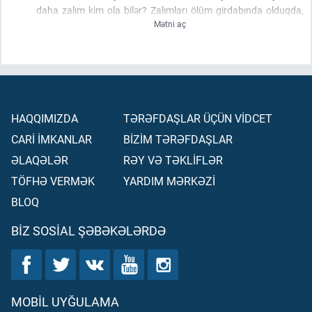
daha zalım kim ola bilər? Zalımları ölüm girdabında olduqda,
Mətni aç
mələklərin də əllərini uzadıb onlara: «Canınızı çıxarın! Allaha
qarşı nahaq sözlər söylədiyinizə və Onun ayələrinə təkəbbür
göstərdiyinizə görə bu gün siz cəzalandırılacaqsınız!» –
(dediklərini)
bircə görəydin.
HAQQIMIZDA
TƏRƏFDAŞLAR ÜÇÜN VİDCET
CARİ İMKANLAR
BİZİM TƏRƏFDAŞLAR
ƏLAQƏLƏR
RƏY VƏ TƏKLİFLƏR
TÖFHƏ VERMƏK
YARDIM MƏRKƏZİ
BLOQ
BIZ SOSIAL ŞƏBƏKƏLƏRDƏ
MOBIL UYĞULAMA