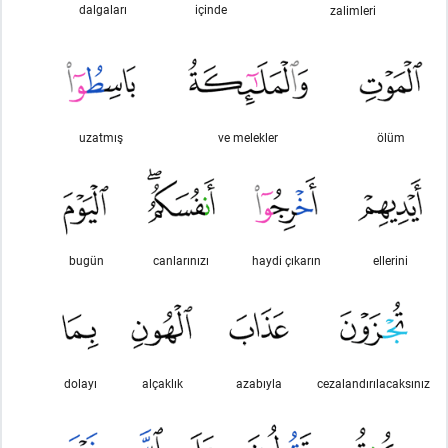
dalgaları
içinde
zalimleri
uzatmış
ve melekler
ölüm
bugün
canlarınızı
haydi çıkarın
ellerini
dolayı
alçaklık
azabıyla
cezalandırılacaksınız