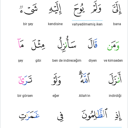
bir şey
kendisine
bana
vahyedilmemiş iken
şey
gibi
ben de indireceğim
diyen
ve kimseden
bir görsen
eğer
Allah'ın
indirdiği