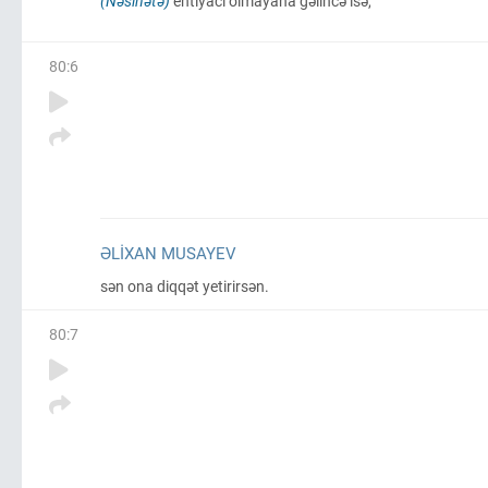
(Nəsihətə)
ehtiyacı olmayana gəlincə isə,
80
:
6
ƏLIXAN MUSAYEV
sən ona diqqət yetirirsən.
80
:
7