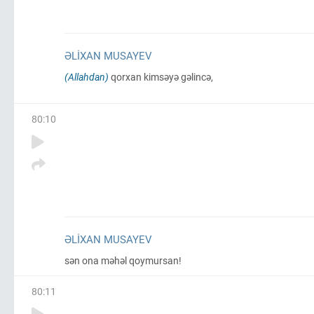
ƏLIXAN MUSAYEV
(Allahdan)
qorxan kimsəyə gəlincə,
80
:
10
ƏLIXAN MUSAYEV
sən ona məhəl qoymursan!
80
:
11