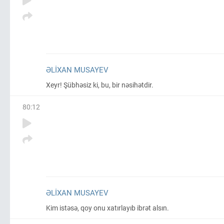
ƏLIXAN MUSAYEV
Xeyr! Şübhəsiz ki, bu, bir nəsihətdir.
80
:
12
ƏLIXAN MUSAYEV
Kim istəsə, qoy onu xatırlayıb ibrət alsın.