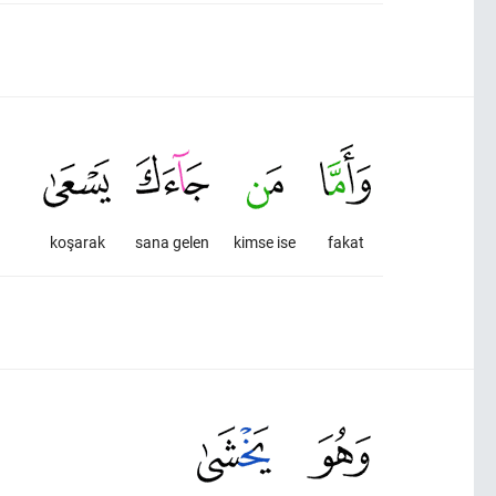
koşarak
sana gelen
kimse ise
fakat