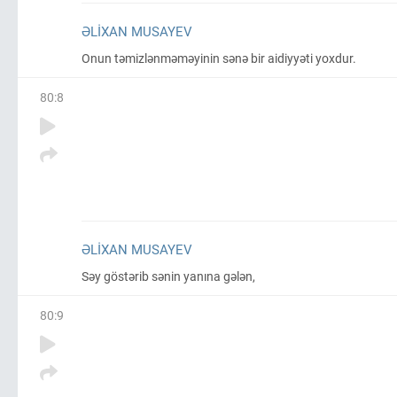
ƏLIXAN MUSAYEV
Onun təmizlənməməyinin sənə bir aidiyyəti yoxdur.
80
:
8
ƏLIXAN MUSAYEV
Səy göstərib sənin yanına gələn,
80
:
9