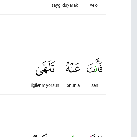
saygı duyarak
ve o
ilgilenmiyorsun
onunla
sen