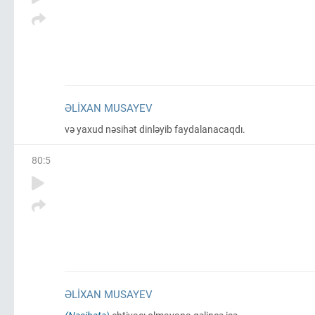
ƏLIXAN MUSAYEV
və yaxud nəsihət dinləyib faydalanacaqdı.
80
:
5
ƏLIXAN MUSAYEV