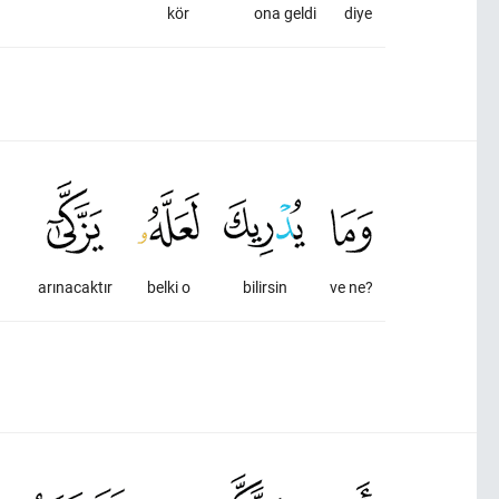
kör
ona geldi
diye
arınacaktır
belki o
bilirsin
ve ne?