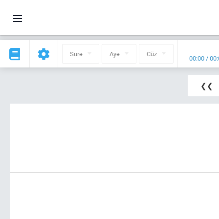
Surə
Ayə
Cüz
00:00
/
00:
❮❮