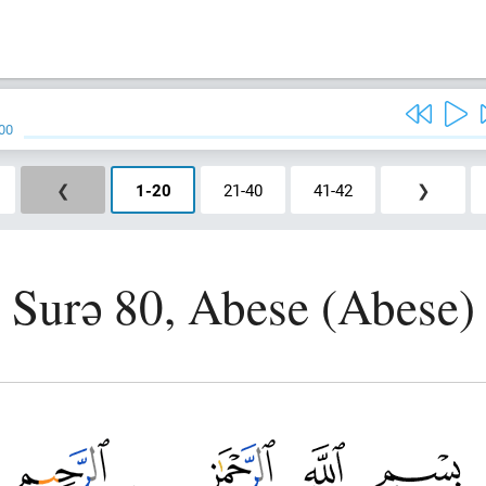
00
❮
1
-
20
21
-
40
41
-
42
❯
Surə 80, Abese (Abese)