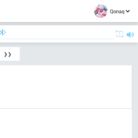
Qonaq
❯❯