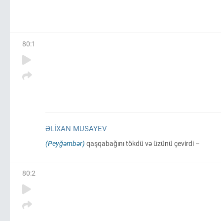
80
:
1
ƏLIXAN MUSAYEV
(Peyğəmbər)
qaşqabağını tökdü və üzünü çevirdi –
80
:
2