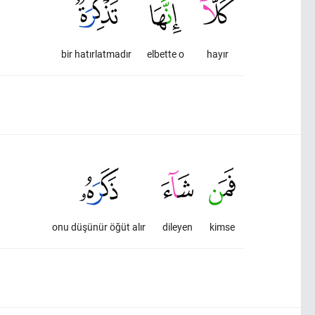
bir hatırlatmadır
elbette o
hayır
onu düşünür öğüt alır
dileyen
kimse