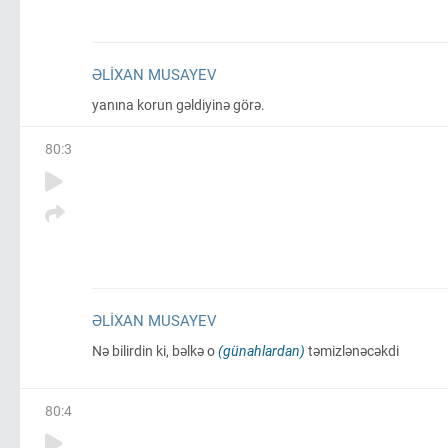
ƏLIXAN MUSAYEV
yanına korun gəldiyinə görə.
80
:
3
ƏLIXAN MUSAYEV
Nə bilirdin ki, bəlkə o
(günahlardan)
təmizlənəcəkdi
80
:
4