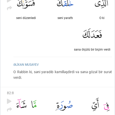
seni düzenledi
seni yarattı
O ki
sana ölçülü bir biçim verdi
ƏLIXAN MUSAYEV
O Rəbbin ki, səni yaradıb kamilləşdirdi və sənə gözəl bir surət
verdi.
82
:
8