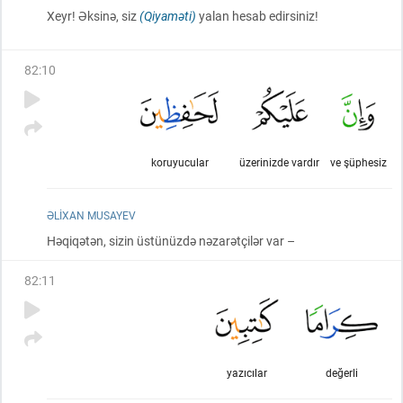
Xeyr! Əksinə, siz
(Qiyaməti)
yalan hesab edirsiniz!
82
:
10
koruyucular
üzerinizde vardır
ve şüphesiz
ƏLIXAN MUSAYEV
Həqiqətən, sizin üstünüzdə nəzarətçilər var –
82
:
11
yazıcılar
değerli