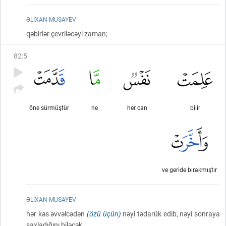
ƏLIXAN MUSAYEV
qəbirlər çevriləcəyi zaman;
82
:
5
öne sürmüştür
ne
her can
bilir
ve geride bırakmıştır
ƏLIXAN MUSAYEV
hər kəs əvvəlcədən
(özü üçün)
nəyi tədarük edib, nəyi sonraya
saxladığını biləcək.