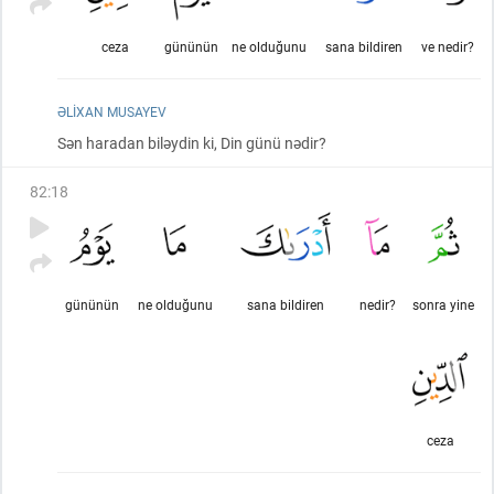
ceza
gününün
ne olduğunu
sana bildiren
ve nedir?
ƏLIXAN MUSAYEV
Sən haradan biləydin ki, Din günü nədir?
82
:
18
gününün
ne olduğunu
sana bildiren
nedir?
sonra yine
ceza