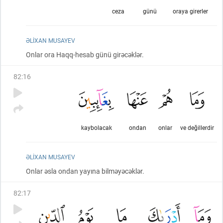
ceza
günü
oraya girerler
ƏLIXAN MUSAYEV
Onlar ora Haqq-hesab günü girəcəklər.
82
:
16
kaybolacak
ondan
onlar
ve değillerdir
ƏLIXAN MUSAYEV
Onlar əsla ondan yayına bilməyəcəklər.
82
:
17