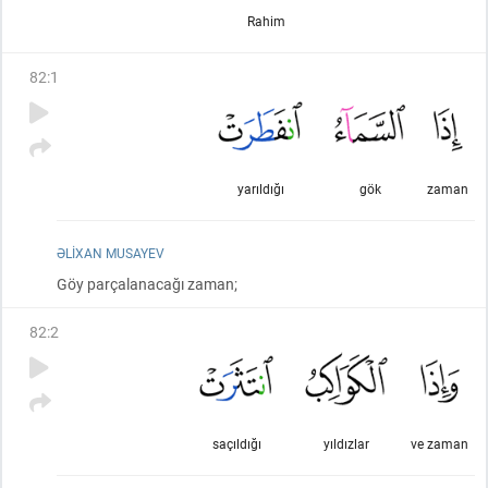
Rahim
82
:
1
yarıldığı
gök
zaman
ƏLIXAN MUSAYEV
Göy parçalanacağı zaman;
82
:
2
saçıldığı
yıldızlar
ve zaman