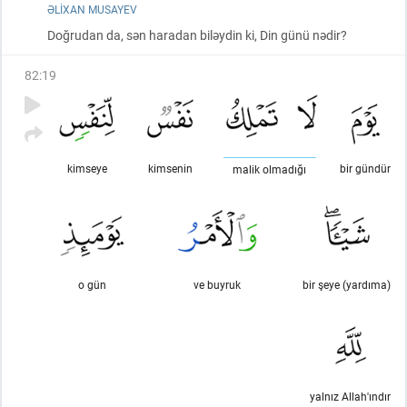
ƏLIXAN MUSAYEV
Doğrudan da, sən haradan biləydin ki, Din günü nədir?
82
:
19
kimseye
kimsenin
bir gündür
malik olmadığı
o gün
ve buyruk
bir şeye (yardıma)
yalnız Allah'ındır