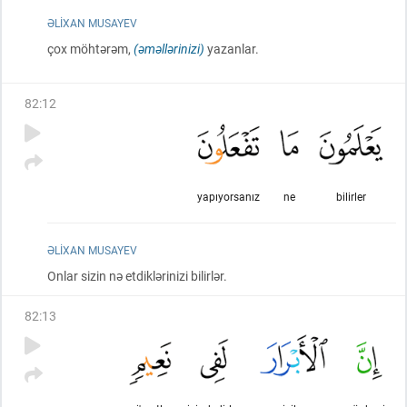
ƏLIXAN MUSAYEV
çox möhtərəm,
(əməllərinizi)
yazanlar.
82
:
12
yapıyorsanız
ne
bilirler
ƏLIXAN MUSAYEV
Onlar sizin nə etdiklərinizi bilirlər.
82
:
13