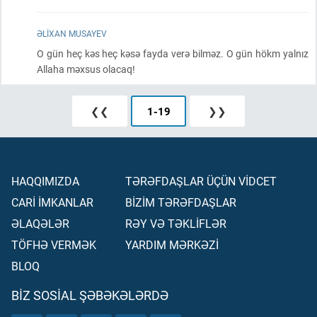
ƏLIXAN MUSAYEV
O gün heç kəs heç kəsə fayda verə bilməz. O gün hökm yalnız
Allaha məxsus olacaq!
❮❮
1
-
19
❯❯
HAQQIMIZDA
TƏRƏFDAŞLAR ÜÇÜN VİDCET
CARİ İMKANLAR
BİZİM TƏRƏFDAŞLAR
ƏLAQƏLƏR
RƏY VƏ TƏKLİFLƏR
TÖFHƏ VERMƏK
YARDIM MƏRKƏZİ
BLOQ
BIZ SOSIAL ŞƏBƏKƏLƏRDƏ