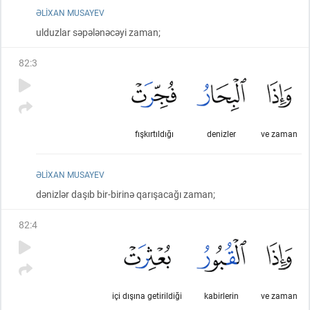
ƏLIXAN MUSAYEV
ulduzlar səpələnəcəyi zaman;
82
:
3
fışkırtıldığı
denizler
ve zaman
ƏLIXAN MUSAYEV
dənizlər daşıb bir-birinə qarışacağı zaman;
82
:
4
içi dışına getirildiği
kabirlerin
ve zaman