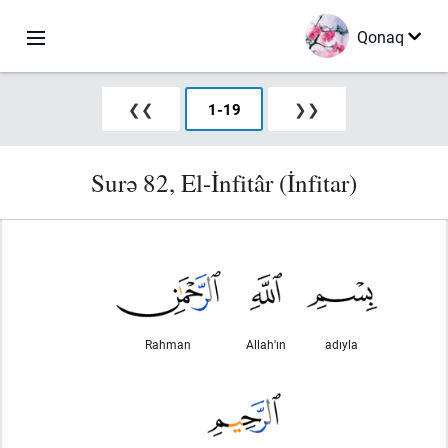
Qonaq
❮❮
1
-
19
❯❯
Surə 82, El-İnfitâr (İnfitar)
Rahman
Allah'ın
adıyla