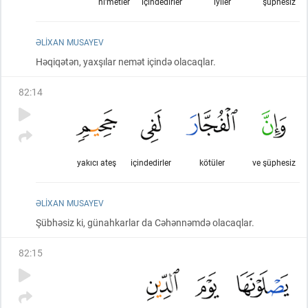
ni'metler
içindedirler
iyiler
şüphesiz
ƏLIXAN MUSAYEV
Həqiqətən, yaxşılar nemət içində olacaqlar.
82
:
14
yakıcı ateş
içindedirler
kötüler
ve şüphesiz
ƏLIXAN MUSAYEV
Şübhəsiz ki, günahkarlar da Cəhənnəmdə olacaqlar.
82
:
15