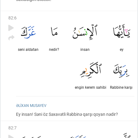
82
:
6
seni aldatan
nedir?
insan
ey
engin kerem sahibi
Rabbine karşı
ƏLIXAN MUSAYEV
Ey insan! Səni öz Səxavətli Rəbbinə qarşı qoyan nədir?
82
:
7