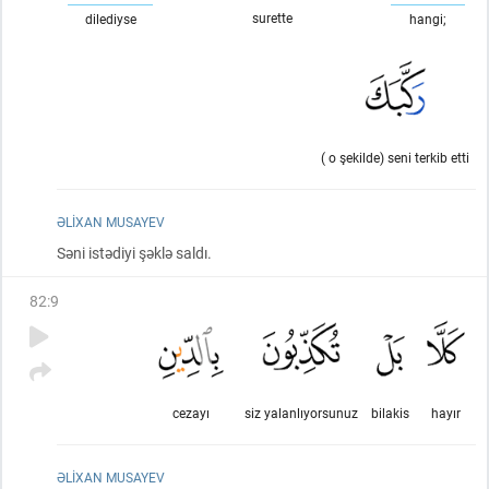
surette
dilediyse
hangi;
( o şekilde) seni terkib etti
ƏLIXAN MUSAYEV
Səni istədiyi şəklə saldı.
82
:
9
cezayı
siz yalanlıyorsunuz
bilakis
hayır
ƏLIXAN MUSAYEV