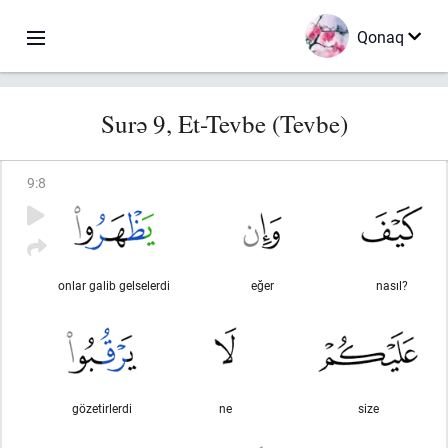
Qonaq
Surə 9, Et-Tevbe (Tevbe)
9
:
8
onlar galib gelselerdi
eğer
nasıl?
gözetirlerdi
ne
size