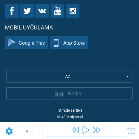
MOBIL UYĞULAMA
Google Play
App Store
AZ
Radio
İstifadə şərtləri
Məxfilik siyasəti
©
2026
Quran Academy
9