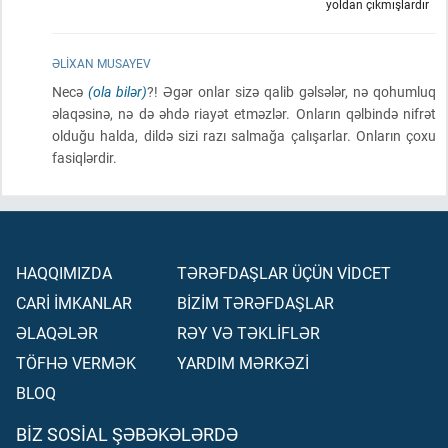
yoldan çıkmışlardır
ƏLIXAN MUSAYEV
Necə
(ola bilər)
?! Əgər onlar sizə qalib gəlsələr, nə qohumluq
əlaqəsinə, nə də əhdə riayət etməzlər. Onların qəlbində nifrət
olduğu halda, dildə sizi razı salmağa çalışarlar. Onların çoxu
fasiqlərdir.
HAQQIMIZDA
TƏRƏFDAŞLAR ÜÇÜN VİDCET
CARİ İMKANLAR
BİZİM TƏRƏFDAŞLAR
ƏLAQƏLƏR
RƏY VƏ TƏKLİFLƏR
TÖFHƏ VERMƏK
YARDIM MƏRKƏZİ
BLOQ
BIZ SOSIAL ŞƏBƏKƏLƏRDƏ