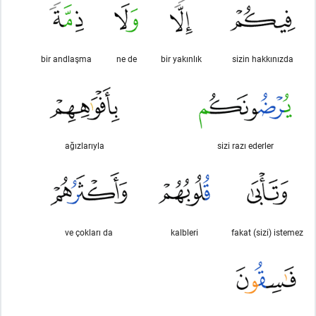
bir andlaşma
ne de
bir yakınlık
sizin hakkınızda
ağızlarıyla
sizi razı ederler
ve çokları da
kalbleri
fakat (sizi) istemez