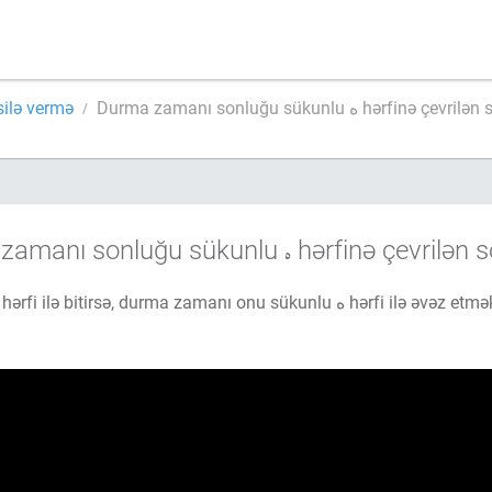
silə vermə
Durma zamanı sonluğu sükunlu ه hərfinə çe
zamanı sonluğu sükunlu
hərfinə çevrilən s
Əgər söz ة hərfi ilə bitirsə, durma zamanı onu sükunlu ه 