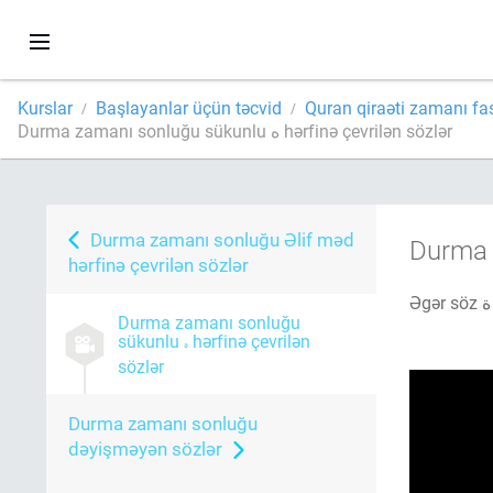
Kurslar
Başlayanlar üçün təcvid
Quran qiraəti zamanı fa
Durma zamanı sonluğu sükunlu ه hərfinə çevrilən sözlər
Durma zamanı sonluğu Əlif məd
Durma 
hərfinə çevrilən sözlər
Durma zamanı sonluğu
sükunlu
hərfinə çevrilən
sözlər
Durma zamanı sonluğu
dəyişməyən sözlər