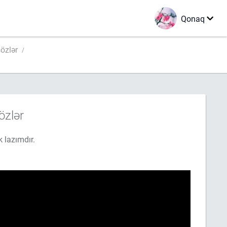
Qonaq
vrilən sözlər
özlər
hərfi ilə əvəz etmək lazımdır.