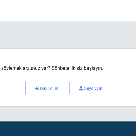
söyləmək arzunuz var? Söhbətə ilk siz başlayın.
Daxil olun
Qeydiyyat