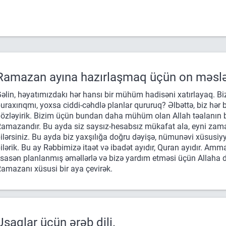
Ramazan ayına hazırlaşmaq üçün on məslə
əlin, həyatımızdakı hər hansı bir mühüm hadisəni xatırlayaq. Biz
uraxırıqmı, yoxsa ciddi-cəhdlə planlar qururuq? Əlbəttə, biz hər bi
özləyirik. Bizim üçün bundan daha mühüm olan Allah təalanın bi
amazandır. Bu ayda siz saysız-hesabsız mükafat ala, eyni zam
ilərsiniz. Bu ayda biz yaxşılığa doğru dəyişə, nümunəvi xüsusiyyə
ilərik. Bu ay Rəbbimizə itaət və ibadət ayıdır, Quran ayıdır. Amma b
sasən planlanmış əməllərlə və bizə yardım etməsi üçün Allaha d
amazanı xüsusi bir aya çevirək.
Uşaqlar üçün ərəb dili.