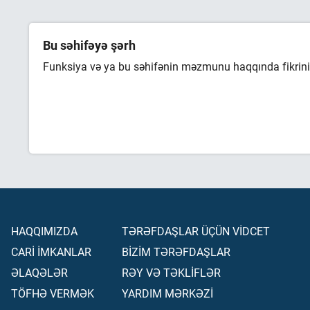
Bu səhifəyə şərh
Funksiya və ya bu səhifənin məzmunu haqqında fikrini 
HAQQIMIZDA
TƏRƏFDAŞLAR ÜÇÜN VİDCET
CARİ İMKANLAR
BİZİM TƏRƏFDAŞLAR
ƏLAQƏLƏR
RƏY VƏ TƏKLİFLƏR
TÖFHƏ VERMƏK
YARDIM MƏRKƏZİ