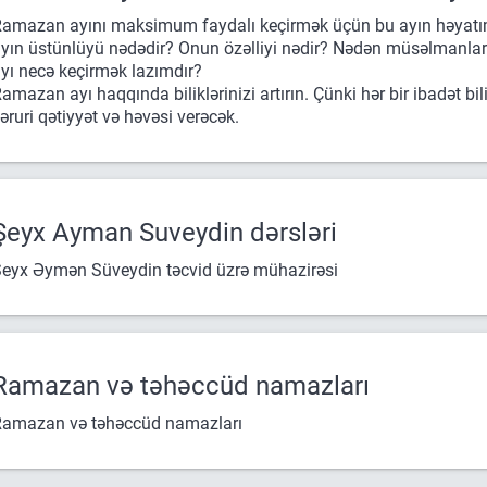
amazan ayını maksimum faydalı keçirmək üçün bu ayın həyatım
yın üstünlüyü nədədir? Onun özəlliyi nədir? Nədən müsəlmanlar hər
yı necə keçirmək lazımdır?
amazan ayı haqqında biliklərinizi artırın. Çünki hər bir ibadət bi
əruri qətiyyət və həvəsi verəcək.
Şeyx Ayman Suveydin dərsləri
eyx Əymən Süveydin təcvid üzrə mühazirəsi
Ramazan və təhəccüd namazları
amazan və təhəccüd namazları