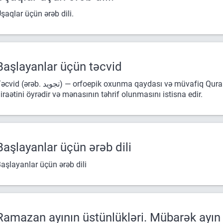
şaqlar üçün ərəb dili.
Başlayanlar üçün təcvid
rəb. تجويد) — orfoepik oxunma qaydası və müvafiq Quran elmi ('ilm ət-təcvid) olub, Quranın düzgün
iraətini öyrədir və mənasının təhrif olunmasını istisna edir.
Başlayanlar üçün ərəb dili
aşlayanlar üçün ərəb dili
Ramazan ayının üstünlükləri. Mübarək ayın