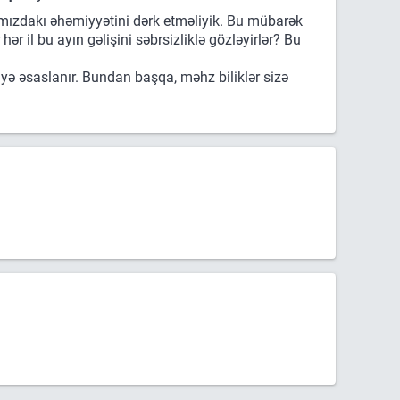
ızdakı əhəmiyyətini dərk etməliyik. Bu mübarək
 il bu ayın gəlişini səbrsizliklə gözləyirlər? Bu
liyə əsaslanır. Bundan başqa, məhz biliklər sizə