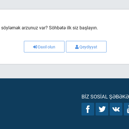
söyləmək arzunuz var? Söhbətə ilk siz başlayın.
Daxil olun
Qeydiyyat
BIZ SOSIAL ŞƏBƏK