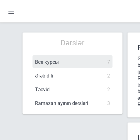
Dərslər
G
Все курсы
7
b
g
Ərəb dili
2
R
b
Təcvid
2
b
ə
Ramazan ayının dərsləri
3
R