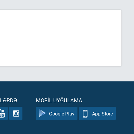
ƏLƏRDƏ
MOBIL UYĞULAMA
Google Play
App Store