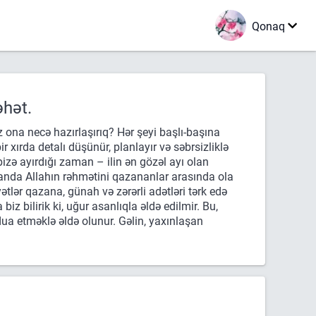
Qonaq
hət.
 ona necə hazırlaşırıq? Hər şeyi başlı-başına
r xırda detalı düşünür, planlayır və səbrsizliklə
zə ayırdığı zaman – ilin ən gözəl ayı olan
anda Allahın rəhmətini qazananlar arasında ola
tlər qazana, günah və zərərli adətləri tərk edə
iz bilirik ki, uğur asanlıqla əldə edilmir. Bu,
ua etməklə əldə olunur. Gəlin, yaxınlaşan