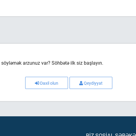
söyləmək arzunuz var? Söhbətə ilk siz başlayın.
Daxil olun
Qeydiyyat
BIZ SOSIAL ŞƏBƏK