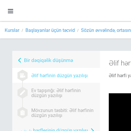
Kurslar
Başlayanlar üçün təcvid
Sözün əvvəlində, ortası
Bir dəqiqəlik düşünmə
Əlif hər
Əlif hərfinin düzgün yazılışı
Əlif hərfi 
Ev tapşırığı: Əlif hərfinin
düzgün yazılışı
Mövzunun təsbiti: Əlif hərfinin
düzgün yazılışı
harflerinin düzgün yazılışı