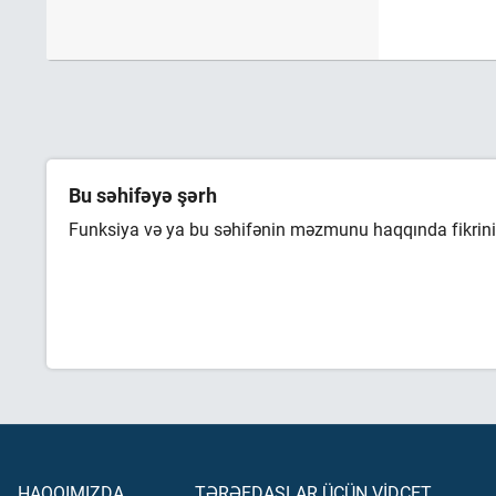
Bu səhifəyə şərh
Funksiya və ya bu səhifənin məzmunu haqqında fikrini 
HAQQIMIZDA
TƏRƏFDAŞLAR ÜÇÜN VİDCET