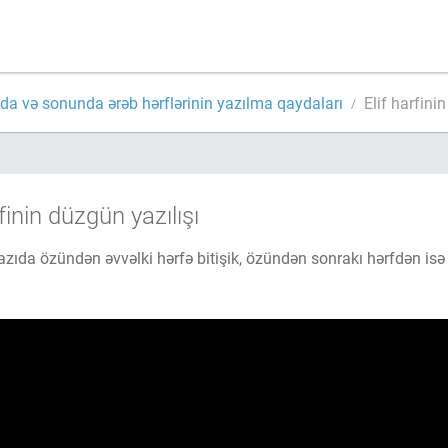
nda və sonunda ərəb hərflərinin yazılma qaydaları
Elif harfini
finin düzgün yazılışı
yazıda özündən əvvəlki hərfə bitişik, özündən sonrakı hərfdən isə a