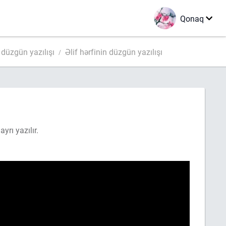
Qonaq
n düzgün yazılışı
Əlif hərfinin düzgün yazılışı
yrı yazılır.