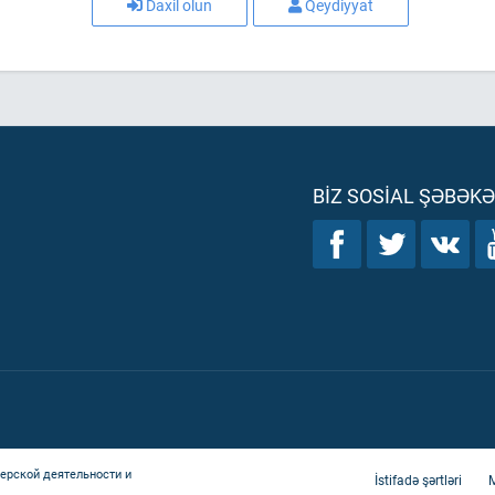
Daxil olun
Qeydiyyat
BIZ SOSIAL ŞƏBƏK
ерской деятельности и
İstifadə şərtləri
M