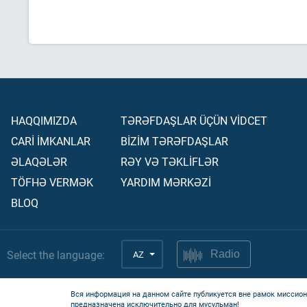
HAQQIMIZDA
TƏRƏFDAŞLAR ÜÇÜN VİDCET
CARİ İMKANLAR
BİZİM TƏRƏFDAŞLAR
ƏLAQƏLƏR
RƏY VƏ TƏKLİFLƏR
TÖFHƏ VERMƏK
YARDIM MƏRKƏZİ
BLOQ
Select the language:
AZ
Radio
Вся информация на данном сайте публикуется вне рамок миссион
предназначена исключительно для мусульман!