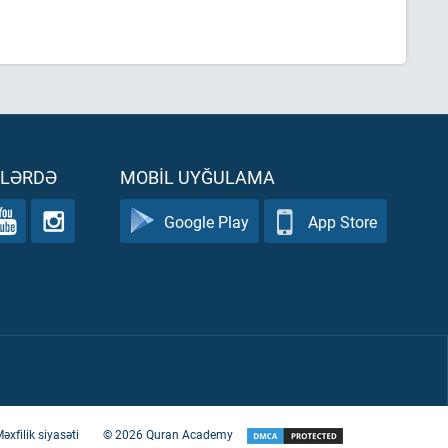
ƏLƏRDƏ
MOBIL UYĞULAMA
Google Play
App Store
əxfilik siyasəti
©
2026
Quran Academy