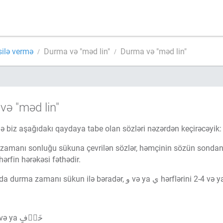
silə vermə
Durma və "məd lin"
Durma və "məd lin"
ə "məd lin"
 biz aşağıdakı qaydaya tabe olan sözləri nəzərdən keçirəcəyik:
anı sonluğu sükuna çevrilən sözlər, həmçinin sözün sondan öncəki hərfi sükunlu و
hərfin hərəkəsi fəthədir.
Belə hallarda durma zamanı sükun il
ٱلۡبَيۡتِ və ya خَوۡفٍ