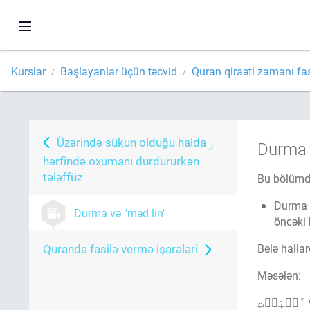
Kurslar
Başlayanlar üçün təcvid
Quran qiraəti zamanı fa
Üzərində sükun olduğu halda
Durma v
hərfində oxumanı durdururkən
tələffüz
Bu bölümdə
Durma zam
Durma və "məd lin"
öncəki 
Quranda fasilə vermə işarələri
Məsələn: