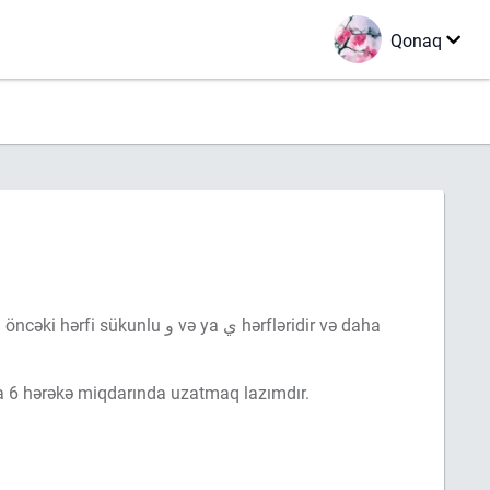
Qonaq
 və ya ي hərfləridir və daha
ə bəradər, و və ya ي hərflərini 2-4 və ya 6 hərəkə miqdarında uzatmaq lazımdır.