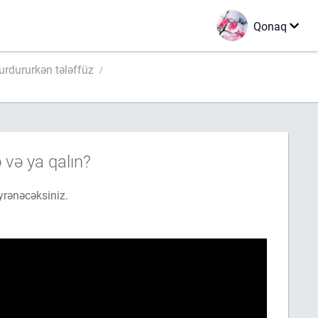
Qonaq
ində oxumanı durdururkən tələffüz
 və ya qalın?
qında öyrənəcəksiniz.