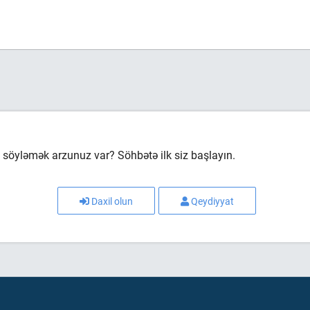
söyləmək arzunuz var? Söhbətə ilk siz başlayın.
Daxil olun
Qeydiyyat