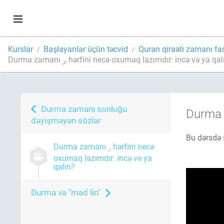
Kurslar
Başlayanlar üçün təcvid
Quran qiraəti zamanı fa
Durma zamanı ر hərfini necə oxumaq lazımdır: incə və ya qa
Durma zamanı sonluğu
Durma
dəyişməyən sözlər
Durma zamanı
hərfini necə
oxumaq lazımdır: incə və ya
qalın?
Durma və "məd lin"