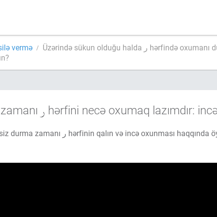
silə vermə
Üzərində sükun olduğu halda ر hərf
lın?
 zamanı
hərfini necə oxumaq lazımdır: incə
Bu dərsdə siz durma zamanı ر hərfinin qalın və incə oxunması haq