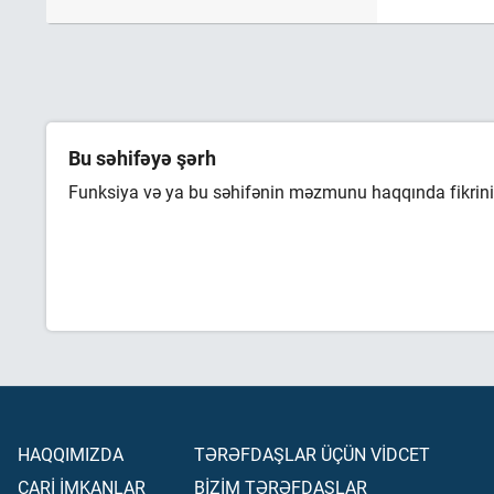
Bu səhifəyə şərh
Funksiya və ya bu səhifənin məzmunu haqqında fikrini 
HAQQIMIZDA
TƏRƏFDAŞLAR ÜÇÜN VİDCET
CARİ İMKANLAR
BİZİM TƏRƏFDAŞLAR