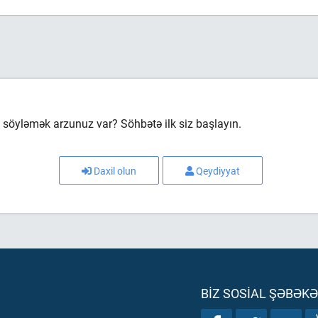
söyləmək arzunuz var? Söhbətə ilk siz başlayın.
Daxil olun
Qeydiyyat
BIZ SOSIAL ŞƏBƏK