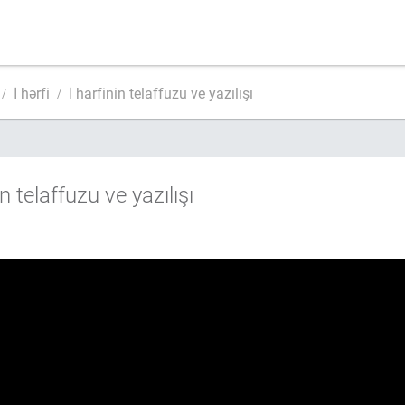
ا harfinin telaffuzu ve yazılışı
ا hərfi
n telaffuzu ve yazılışı