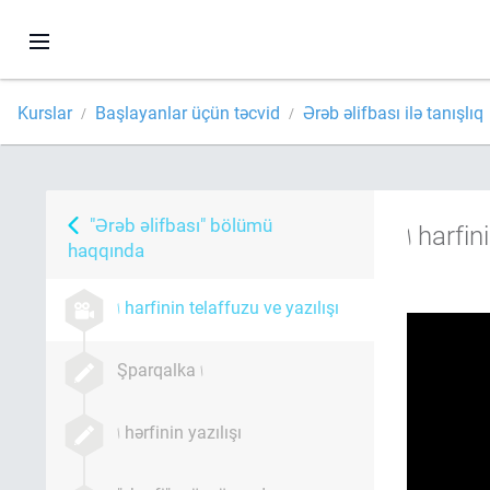
Kurslar
Başlayanlar üçün təcvid
Ərəb əlifbası ilə tanışlıq
"Ərəb əlifbası" bölümü
harfini
haqqında
harfinin telaffuzu ve yazılışı
Şparqalka
hərfinin yazılışı