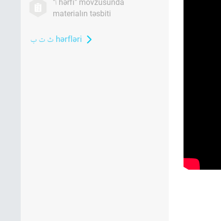
"
hərfi" mövzüsunda
materialın təsbiti
hərfləri