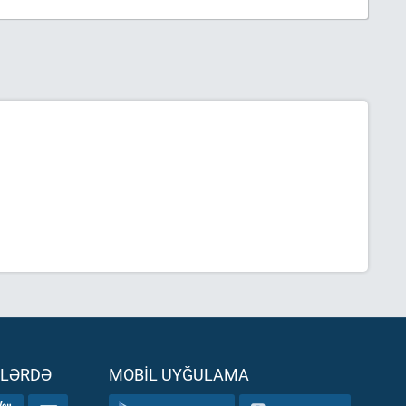
ƏLƏRDƏ
MOBIL UYĞULAMA