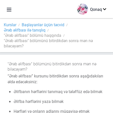
Qonaq
Kurslar
Başlayanlar üçün təcvid
Ərəb əlifbası ilə tanışlıq
"Ərəb əlifbası" bölümü haqqında
"Ərəb əlifbası" bölümünü bitirdikdən sonra mən nə
biləcəyəm?
"Ərəb əlifbası" bölümünü bitirdikdən sonra mən nə
biləcəyəm?
“Ərəb əlifbası” kursunu bitirdikdən sonra aşağıdakıları
əldə edəcəksiniz:
Əlifbanın hərflərini tanımaq və tələffüz edə bilmək
Əlifba hərflərini yaza bilmək
Hərfləri və onların adlarını müqayisə etmək