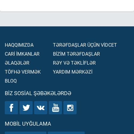
HAQQIMIZDA
TƏRƏFDAŞLAR ÜÇÜN VİDCET
CARİ İMKANLAR
BİZİM TƏRƏFDAŞLAR
ƏLAQƏLƏR
RƏY VƏ TƏKLİFLƏR
TÖFHƏ VERMƏK
YARDIM MƏRKƏZİ
BLOQ
BIZ SOSIAL ŞƏBƏKƏLƏRDƏ
MOBIL UYĞULAMA