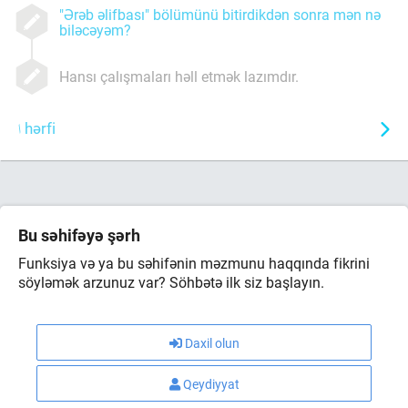
"Ərəb əlifbası" bölümünü bitirdikdən sonra mən nə
biləcəyəm?
Hansı çalışmaları həll etmək lazımdır.
hərfi
Bu səhifəyə şərh
Funksiya və ya bu səhifənin məzmunu haqqında fikrini
söyləmək arzunuz var? Söhbətə ilk siz başlayın.
Daxil olun
Qeydiyyat