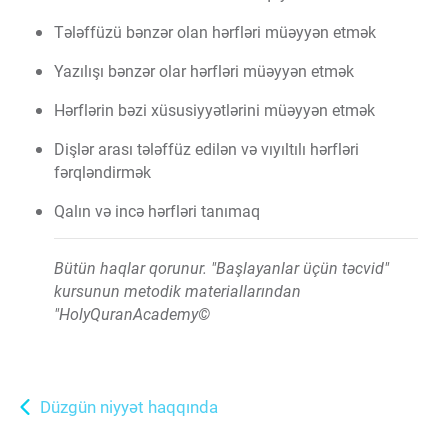
Tələffüzü bənzər olan hərfləri müəyyən etmək
Yazılışı bənzər olar hərfləri müəyyən etmək
Hərflərin bəzi xüsusiyyətlərini müəyyən etmək
Dişlər arası tələffüz edilən və vıyıltılı hərfləri
fərqləndirmək
Qalın və incə hərfləri tanımaq
Bütün haqlar qorunur. "Başlayanlar üçün təcvid"
kursunun metodik materiallarından
"HolyQuranAcademy©
Düzgün niyyət haqqında