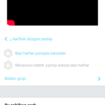
harfinin düzgün yazılışı
Bəzi hərflər yazılışda bənzərdir.
Mövzunun təsbiti: yazılışı bənzər olan hərflər.
Bölüm girişi