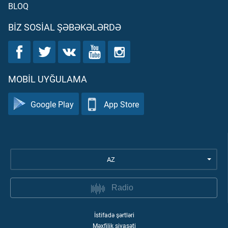
BLOQ
BIZ SOSIAL ŞƏBƏKƏLƏRDƏ
MOBIL UYĞULAMA
Google Play
App Store
AZ
Radio
İstifadə şərtləri
Məxfilik siyasəti