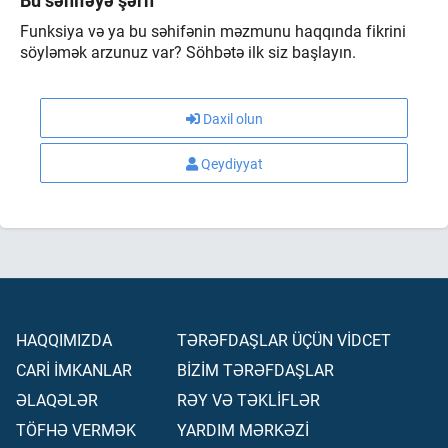
Bu səhifəyə şərh
Funksiya və ya bu səhifənin məzmunu haqqında fikrini
söyləmək arzunuz var? Söhbətə ilk siz başlayın.
Daxil olun
Qeydiyyat
HAQQIMIZDA
TƏRƏFDAŞLAR ÜÇÜN VİDCET
CARİ İMKANLAR
BİZİM TƏRƏFDAŞLAR
ƏLAQƏLƏR
RƏY VƏ TƏKLİFLƏR
TÖFHƏ VERMƏK
YARDIM MƏRKƏZİ