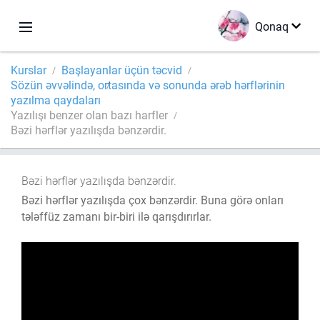
Qonaq
Kurslar
Başlayanlar üçün təcvid
Sözün əvvəlində, ortasında və sonunda ərəb hərflərinin
yazılma qaydaları
Yazılışı benzer olan bazı harfler
Bəzi hərflər yazılışda bənzərdir.
Bəzi hərflər yazılışda bənzərdir.
Bəzi hərflər yazılışda çox bənzərdir. Buna görə onları
tələffüz zamanı bir-biri ilə qarışdırırlar.