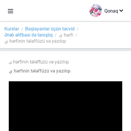
Qonaq
Kurslar
Başlayanlar üçün təcvid
Ərəb əlifbası ilə tanışlıq
ى harfi
ي hərfinin tələffüzü və yazılışı
hərfinin tələffüzü və yazılışı
ي hərfinin tələffüzü və yazılışı