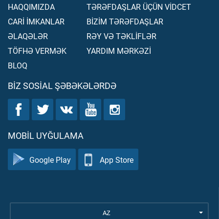
HAQQIMIZDA
TƏRƏFDAŞLAR ÜÇÜN VİDCET
CARİ İMKANLAR
BİZİM TƏRƏFDAŞLAR
ƏLAQƏLƏR
RƏY VƏ TƏKLİFLƏR
TÖFHƏ VERMƏK
YARDIM MƏRKƏZİ
BLOQ
BIZ SOSIAL ŞƏBƏKƏLƏRDƏ
MOBIL UYĞULAMA
Google Play
App Store
AZ