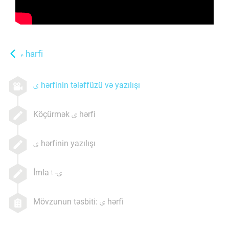
harfi
hərfinin tələffüzü və yazılışı
Köçürmək
hərfi
hərfinin yazılışı
İmla
-
Mövzunun təsbiti:
hərfi