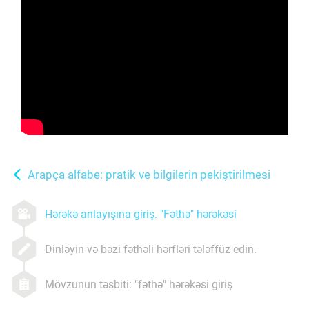
Arapça alfabe: pratik ve bilgilerin pekiştirilmesi
Hərəkə anlayışına giriş. "Fəthə" hərəkəsi
Dinləyin və bəzi fəthəli hərfləri tələffüz edin.
Mövzunun təsbiti: "fəthə" hərəkəsi giriş