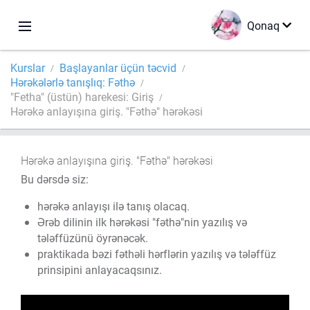
Qonaq
Kurslar
Başlayanlar üçün təcvid
Hərəkələrlə tanışlıq: Fəthə
"Fetha" (üstün) harekesi: Giriş
Hərəkə anlayışına giriş. "Fəthə" hərəkəsi
Hərəkə anlayışına giriş. "Fəthə" hərəkəsi
Bu dərsdə siz:
hərəkə anlayışı ilə tanış olacaq.
Ərəb dilinin ilk hərəkəsi "fəthə"nin yazılış və
tələffüzünü öyrənəcək.
praktikada bəzi fəthəli hərflərin yazılış və tələffüz
prinsipini anlayacaqsınız.