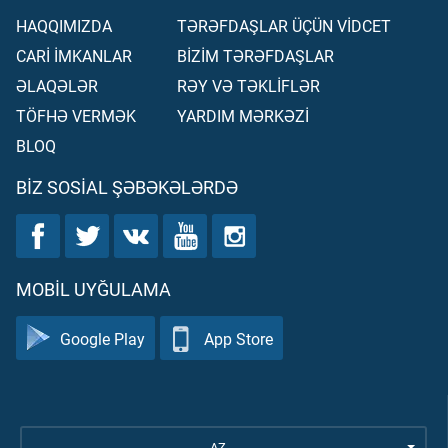
HAQQIMIZDA
TƏRƏFDAŞLAR ÜÇÜN VİDCET
CARİ İMKANLAR
BİZİM TƏRƏFDAŞLAR
ƏLAQƏLƏR
RƏY VƏ TƏKLİFLƏR
TÖFHƏ VERMƏK
YARDIM MƏRKƏZİ
BLOQ
BIZ SOSIAL ŞƏBƏKƏLƏRDƏ
MOBIL UYĞULAMA
Google Play
App Store
AZ