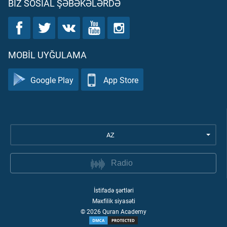
BIZ SOSIAL ŞƏBƏKƏLƏRDƏ
MOBIL UYĞULAMA
Google Play
App Store
AZ
Radio
İstifadə şərtləri
Məxfilik siyasəti
©
2026
Quran Academy