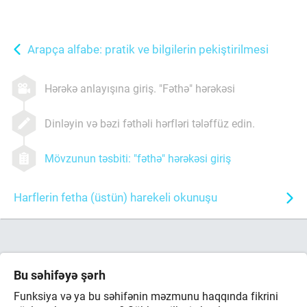
Arapça alfabe: pratik ve bilgilerin pekiştirilmesi
Hərəkə anlayışına giriş. "Fəthə" hərəkəsi
Dinləyin və bəzi fəthəli hərfləri tələffüz edin.
Mövzunun təsbiti: "fəthə" hərəkəsi giriş
Harflerin fetha (üstün) harekeli okunuşu
Bu səhifəyə şərh
Funksiya və ya bu səhifənin məzmunu haqqında fikrini