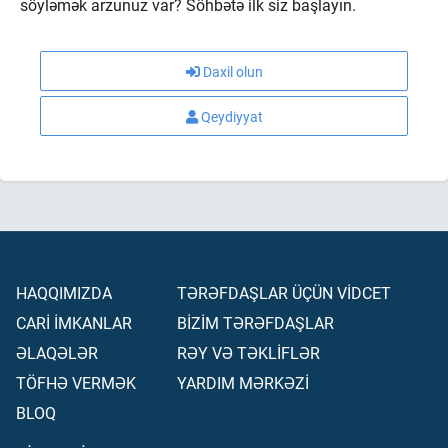
söyləmək arzunuz var? Söhbətə ilk siz başlayın.
Daxil olun
Qeydiyyat
HAQQIMIZDA
TƏRƏFDAŞLAR ÜÇÜN VİDCET
CARİ İMKANLAR
BİZİM TƏRƏFDAŞLAR
ƏLAQƏLƏR
RƏY VƏ TƏKLİFLƏR
TÖFHƏ VERMƏK
YARDIM MƏRKƏZİ
BLOQ