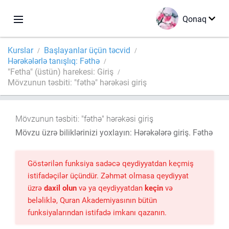
Qonaq
Kurslar
Başlayanlar üçün təcvid
Hərəkələrlə tanışlıq: Fəthə
"Fetha" (üstün) harekesi: Giriş
Mövzunun təsbiti: "fəthə" hərəkəsi giriş
Mövzunun təsbiti: "fəthə" hərəkəsi giriş
Mövzu üzrə biliklərinizi yoxlayın: Hərəkələrə giriş. Fəthə
Göstərilən funksiya sadəcə qeydiyyatdan keçmiş
istifadəçilər üçündür. Zəhmət olmasa qeydiyyat
üzrə
daxil olun
və ya qeydiyyatdan
keçin
və
beləliklə, Quran Akademiyasının bütün
funksiyalarından istifadə imkanı qazanın.