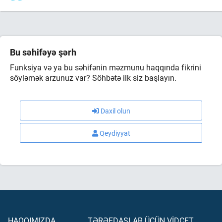
Bu səhifəyə şərh
Funksiya və ya bu səhifənin məzmunu haqqında fikrini
söyləmək arzunuz var? Söhbətə ilk siz başlayın.
Daxil olun
Qeydiyyat
HAQQIMIZDA
TƏRƏFDAŞLAR ÜÇÜN VİDCET