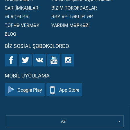
CARİ İMKANLAR
BİZİM TƏRƏFDAŞLAR
ƏLAQƏLƏR
RƏY VƏ TƏKLİFLƏR
TÖFHƏ VERMƏK
YARDIM MƏRKƏZİ
BLOQ
BIZ SOSIAL ŞƏBƏKƏLƏRDƏ
MOBIL UYĞULAMA
Google Play
App Store
AZ