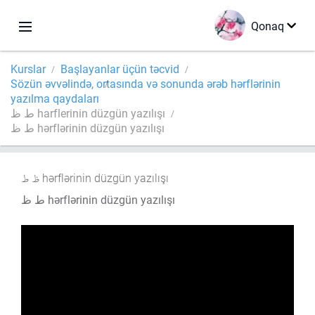
Qonaq
Kurslar
Başlayanlar üçün təcvid
Sözün əvvəlində, ortasında və sonunda ərəb hərflərinin
yazılma qaydaları
ط ظ harflerinin düzgün yazılışı
ط ظ hərflərinin düzgün yazılışı
hərflərinin düzgün yazılışı
ط ظ hərflərinin düzgün yazılışı