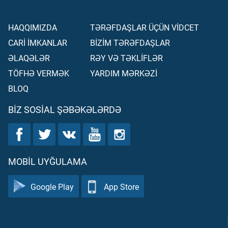
HAQQIMIZDA
TƏRƏFDAŞLAR ÜÇÜN VİDCET
CARİ İMKANLAR
BİZİM TƏRƏFDAŞLAR
ƏLAQƏLƏR
RƏY VƏ TƏKLİFLƏR
TÖFHƏ VERMƏK
YARDIM MƏRKƏZİ
BLOQ
BIZ SOSIAL ŞƏBƏKƏLƏRDƏ
MOBIL UYĞULAMA
Google Play
App Store