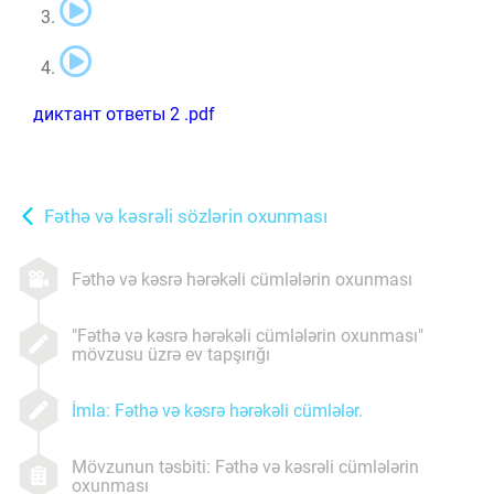
диктант ответы 2 .pdf
Fəthə və kəsrəli sözlərin oxunması
Fəthə və kəsrə hərəkəli cümlələrin oxunması
"Fəthə və kəsrə hərəkəli cümlələrin oxunması"
mövzusu üzrə ev tapşırığı
İmla: Fəthə və kəsrə hərəkəli cümlələr.
Mövzunun təsbiti: Fəthə və kəsrəli cümlələrin
oxunması