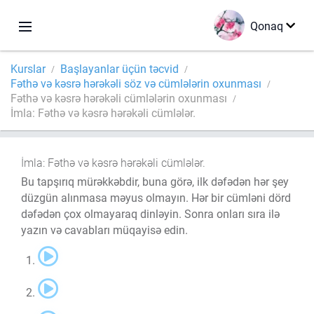
Qonaq
Kurslar
Başlayanlar üçün təcvid
Fəthə və kəsrə hərəkəli söz və cümlələrin oxunması
Fəthə və kəsrə hərəkəli cümlələrin oxunması
İmla: Fəthə və kəsrə hərəkəli cümlələr.
İmla: Fəthə və kəsrə hərəkəli cümlələr.
Bu tapşırıq mürəkkəbdir, buna görə, ilk dəfədən hər şey
düzgün alınmasa məyus olmayın. Hər bir cümləni dörd
dəfədən çox olmayaraq dinləyin. Sonra onları sıra ilə
yazın və cavabları müqayisə edin.