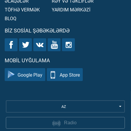
ƏLAQƏLƏR
RƏY VƏ TƏKLİFLƏR
TÖFHƏ VERMƏK
YARDIM MƏRKƏZİ
BLOQ
BIZ SOSIAL ŞƏBƏKƏLƏRDƏ
MOBIL UYĞULAMA
Google Play
App Store
AZ
Radio