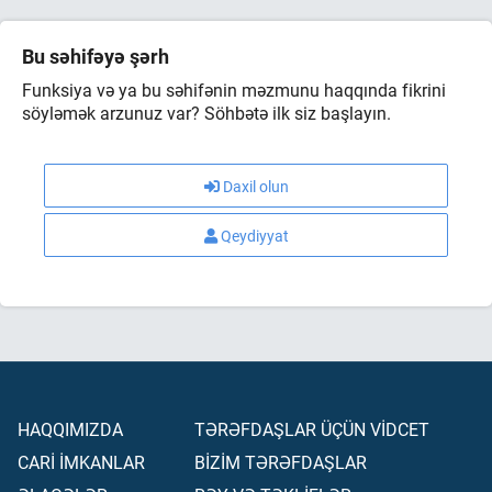
Bu səhifəyə şərh
Funksiya və ya bu səhifənin məzmunu haqqında fikrini
söyləmək arzunuz var? Söhbətə ilk siz başlayın.
Daxil olun
Qeydiyyat
HAQQIMIZDA
TƏRƏFDAŞLAR ÜÇÜN VİDCET
CARİ İMKANLAR
BİZİM TƏRƏFDAŞLAR