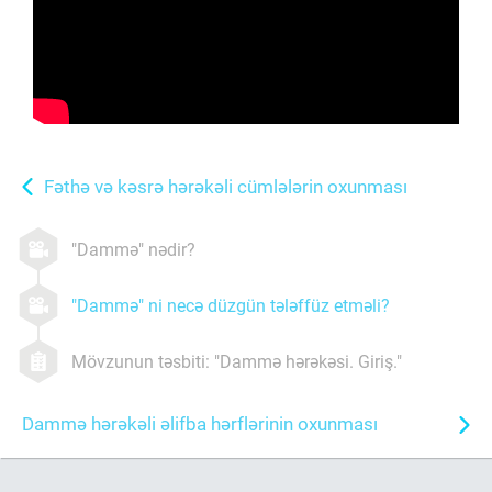
Fəthə və kəsrə hərəkəli cümlələrin oxunması
"Dammə" nədir?
"Dammə" ni necə düzgün tələffüz etməli?
Mövzunun təsbiti: "Dammə hərəkəsi. Giriş."
Dammə hərəkəli əlifba hərflərinin oxunması