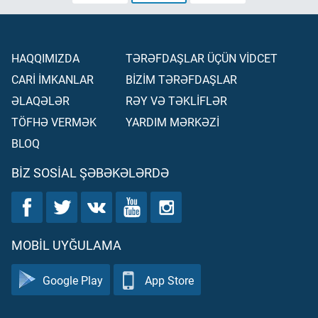
HAQQIMIZDA
TƏRƏFDAŞLAR ÜÇÜN VİDCET
CARİ İMKANLAR
BİZİM TƏRƏFDAŞLAR
ƏLAQƏLƏR
RƏY VƏ TƏKLİFLƏR
TÖFHƏ VERMƏK
YARDIM MƏRKƏZİ
BLOQ
BIZ SOSIAL ŞƏBƏKƏLƏRDƏ
MOBIL UYĞULAMA
Google Play
App Store