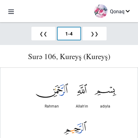
Qonaq
❮❮
1
-
4
❯❯
Surə 106, Kureyş (Kureyş)
Rahman
Allah'ın
adıyla