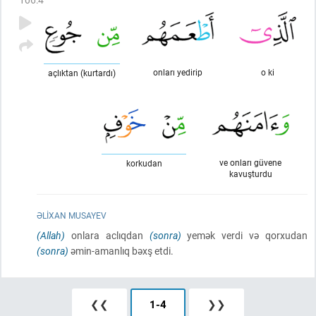
onları yedirip
o ki
açlıktan (kurtardı)
ve onları güvene
korkudan
kavuşturdu
ƏLIXAN MUSAYEV
(Allah)
onlara aclıqdan
(sonra)
yemək verdi və qorxudan
(sonra)
əmin-amanlıq bəxş etdi.
❮❮
1
-
4
❯❯