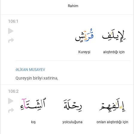
Rahim
106
:
1
Kureyşi
alıştırdığı için
ƏLIXAN MUSAYEV
Qureyşin birliyi xatirinə,
106
:
2
kış
yolculuğuna
onları alıştırdığı için