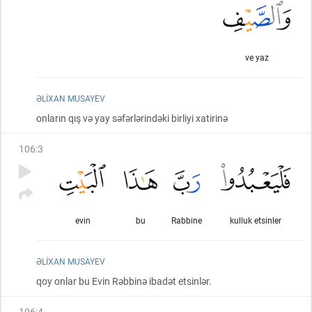
ve yaz
ƏLIXAN MUSAYEV
onların qış və yay səfərlərindəki birliyi xatirinə
106
:
3
evin
bu
Rabbine
kulluk etsinler
ƏLIXAN MUSAYEV
qoy onlar bu Evin Rəbbinə ibadət etsinlər.
106
:
4