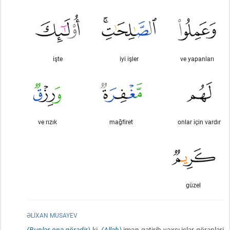
işte
iyi işler
ve yapanları
ve rızık
mağfiret
onlar için vardır
güzel
ƏLIXAN MUSAYEV
(Bunlar ona görədir)
ki,
(Allah)
iman gətirib yaxşı işlər görənləri