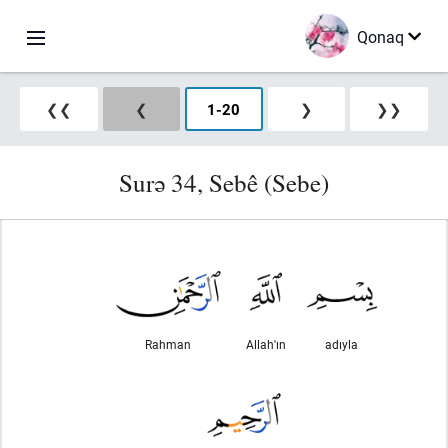
Qonaq
❮❮
❮
1
-
20
❯
❯❯
Surə 34, Sebê (Sebe)
Rahman
Allah'ın
adıyla