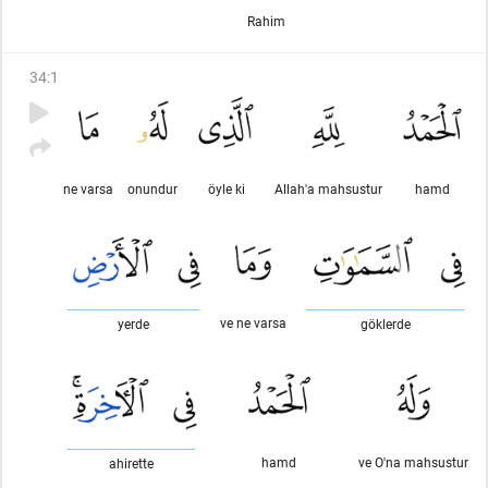
Rahim
34
:
1
ne varsa
onundur
öyle ki
Allah'a mahsustur
hamd
ve ne varsa
yerde
göklerde
hamd
ve O'na mahsustur
ahirette