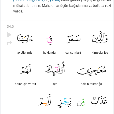
mükafatlandırsın. Məhz onlar üçün bağışlanma və bolluca ruzi
vardır.
34
:
5
ayetlerimiz
hakkında
çalışan(lar)
kimseler ise
onlar için vardır
işte
aciz bırakmağa