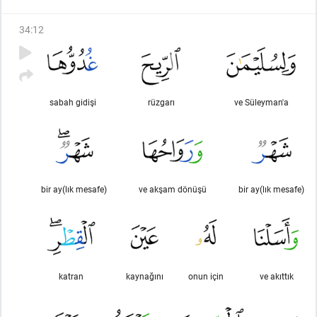
34
:
12
sabah gidişi
rüzgarı
ve Süleyman'a
bir ay(lık mesafe)
ve akşam dönüşü
bir ay(lık mesafe)
katran
kaynağını
onun için
ve akıttık