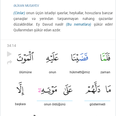
ƏLIXAN MUSAYEV
(Cinlər)
onun üçün istədiyi qəsrlər, heykəllər, hovuzlara bənzər
çanaqlar və yerindən tərpənməyən nəhəng qazanlar
düzəldirdilər. Ey Davud nəsli!
(Bu nemətlərə)
şükür edin!
Qullarımdan şükür edən azdır.
34
:
14
ölümüne
onun
hükmettiğimiz
zaman
başkası
onun öldüğünü
göstermedi