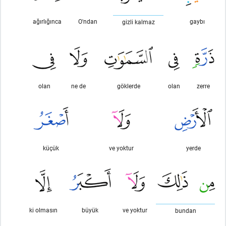
ağırlığınca
O'ndan
gaybı
gizli kalmaz
olan
ne de
göklerde
olan
zerre
küçük
ve yoktur
yerde
ki olmasın
büyük
ve yoktur
bundan