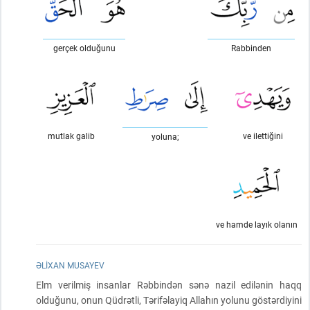
gerçek olduğunu
Rabbinden
mutlak galib
ve ilettiğini
yoluna;
ve hamde layık olanın
ƏLIXAN MUSAYEV
Elm verilmiş insanlar Rəbbindən sənə nazil edilənin haqq
olduğunu, onun Qüdrətli, Tərifəlayiq Allahın yolunu göstərdiyini