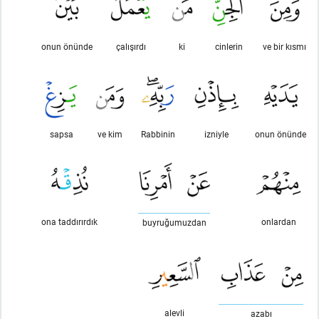
onun önünde
çalışırdı
ki
cinlerin
ve bir kısmı
sapsa
ve kim
Rabbinin
izniyle
onun önünde
ona taddırırdık
onlardan
buyruğumuzdan
alevli
azabı