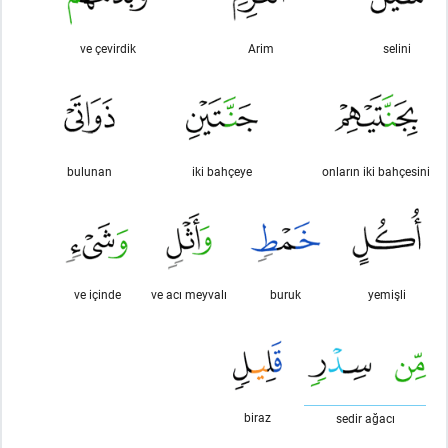
ve çevirdik
Arim
selini
bulunan
iki bahçeye
onların iki bahçesini
ve içinde
ve acı meyvalı
buruk
yemişli
biraz
sedir ağacı