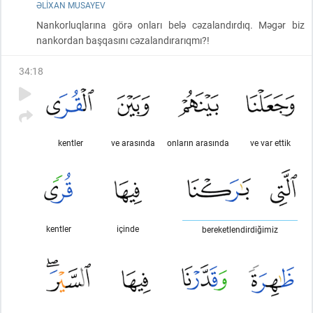
ƏLIXAN MUSAYEV
Nankorluqlarına görə onları belə cəzalandırdıq. Məgər biz
nankordan başqasını cəzalandırarıqmı?!
34
:
18
kentler
ve arasında
onların arasında
ve var ettik
kentler
içinde
bereketlendirdiğimiz