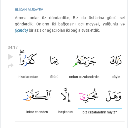
ƏLIXAN MUSAYEV
Amma onlar üz döndərdilər, Biz də üstlərinə güclü sel
göndərdik. Onların iki bağçasını acı meyvəli, yulğunlu və
(içində)
bir az sidr ağacı olan iki bağla əvəz etdik.
34
:
17
inkarlarından
ötürü
onları cezalandırdık
böyle
inkar edenden
başkasını
biz cezalandırır mıyız?