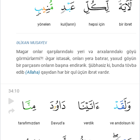
yönelen
kul(ların)
hepsi için
bir ibret
ƏLIXAN MUSAYEV
Məgər onlar qarşılarındakı yeri və arxalarındakı göyü
görmürlərmi?! Əgər istəsək, onları yerə batırar, yaxud göyün
bir parçasını onların başına endirərik. Şübhəsiz ki, bunda tövbə
edib
(Allaha)
qayıdan hər bir qul üçün ibrət vardır.
34
:
10
tarafımızdan
Davud'a
verdik
ve andolsun ki