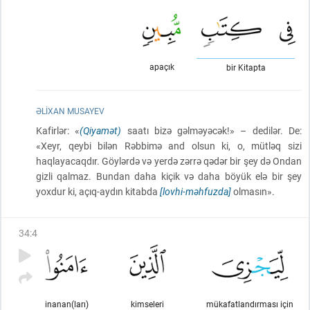
apaçık
bir Kitapta
ƏLIXAN MUSAYEV
Kafirlər: «
(Qiyamət)
saatı bizə gəlməyəcək!» – dedilər. De:
«Xeyr, qeybi bilən Rəbbimə and olsun ki, o, mütləq sizi
haqlayacaqdır. Göylərdə və yerdə zərrə qədər bir şey də Ondan
gizli qalmaz. Bundan daha kiçik və daha böyük elə bir şey
yoxdur ki, açıq-aydın kitabda
[lovhi-məhfuzda]
olmasın».
34
:
4
inanan(ları)
kimseleri
mükafatlandırması için