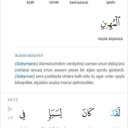
azab
içinde
gaybı
kalmazlardı
küçük düşürücü
ƏLIXAN MUSAYEV
(Süleymanın)
ölümünə hökm verdiyimiz zaman onun öldüyünü
(cinlərə)
ancaq onun əsasını yeyən bir ağac qurdu göstərdi.
(Süleyman)
yerə yıxıldıqda cinlərə bəlli oldu ki, əgər onlar qeybi
bilsəydilər, alçaldıcı əzaba məruz qalmazdılar.
34
:
15