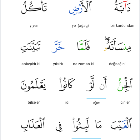
yiyen
yer (ağaç)
bir kurdundan
anlaşıldı ki
yıkıldı
ne zaman ki
değneğini
bilseler
idi
cinler
eğer