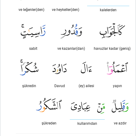
ve leğenler(den)
ve heykeller(den)
kalelerden
sabit
ve kazanlar(dan)
havuzlar kadar (geniş)
şükredin
Davud
(ey) ailesi
yapın
şükreden
ve azdır
kullarımdan