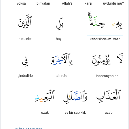
yoksa
bir yalan
Allah'a
karşı
uydurdu mu?
kimseler
hayır
kendisinde -mi var?
içindedirler
ahirete
inanmayanlar
uzak
ve bir sapıklık
azab