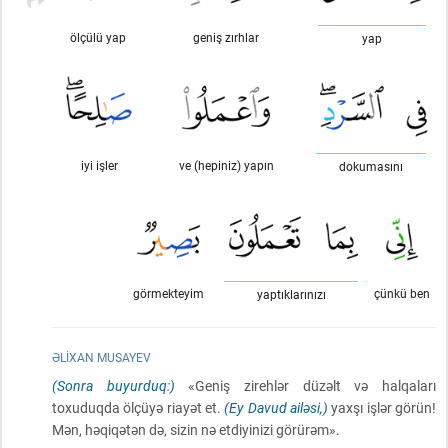
ölçülü yap
geniş zırhlar
yap
iyi işler
ve (hepiniz) yapın
dokumasını
görmekteyim
çünkü ben
yaptıklarınızı
ƏLIXAN MUSAYEV
(Sonra buyurduq:)
«Geniş zirehlər düzəlt və halqaları
toxuduqda ölçüyə riayət et.
(Ey Davud ailəsi,)
yaxşı işlər görün!
Mən, həqiqətən də, sizin nə etdiyinizi görürəm».