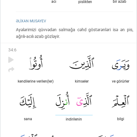
acı
bir azab
pislikten
ƏLIXAN MUSAYEV
Ayələrimizi qüvvədən salmağa cəhd göstərənləri isə ən pis,
ağrılı-acılı əzab gözləyir.
34
:
6
kendilerine verilen(ler)
kimseler
ve görürler
sana
bilgi
indirilenin