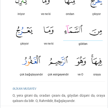
iniyor
ve ne ki
ondan
çıkıyor
çıkıyor
ve ne ki
gökten
çok bağışlayandır
çok esirgeyendir
ve O
oraya
ƏLIXAN MUSAYEV
O, yerə girəni də, oradan çıxanı da, göydən düşəni də, oraya
qalxanı da bilir. O, Rəhmlidir, Bağışlayandır.