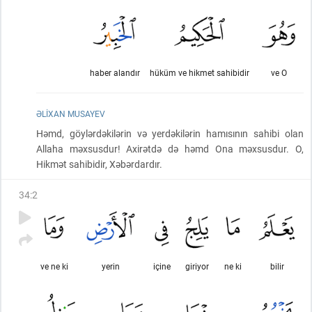
haber alandır
hüküm ve hikmet sahibidir
ve O
ƏLIXAN MUSAYEV
Həmd, göylərdəkilərin və yerdəkilərin hamısının sahibi olan
Allaha məxsusdur! Axirətdə də həmd Ona məxsusdur. O,
Hikmət sahibidir, Xəbərdardır.
34
:
2
ve ne ki
yerin
içine
giriyor
ne ki
bilir