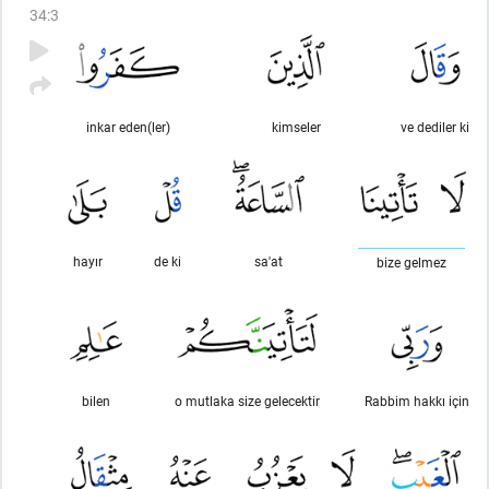
34
:
3
inkar eden(ler)
kimseler
ve dediler ki
hayır
de ki
sa'at
bize gelmez
bilen
o mutlaka size gelecektir
Rabbim hakkı için