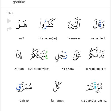
görürlər.
34
:
7
mi?
inkar eden(ler)
kimseler
ve dediler ki
zaman
size haber veren
size gösterelim
bir adam
dağılıp
tamamen
siz parçalandığınız