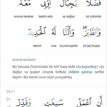
onunla beraber
tesbih edin
ey dağlar
bir üstünlük
demiri
ona
ve yumuşattık
ve (ey) kuşlar
ƏLIXAN MUSAYEV
Biz Davuda Özümüzdən bir lütf bəxş etdik
(və buyurduq:)
«Ey
dağlar və quşlar! Onunla birlikdə
(Allahın şəninə)
təriflər
deyin!» Biz dəmiri onun üçün yumşaltdıq.
34
:
11