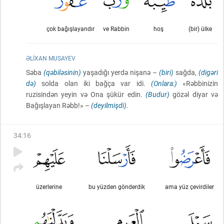
çok bağışlayandır
ve Rabbin
hoş
(bir) ülke
ƏLIXAN MUSAYEV
Səba
(qəbiləsinin)
yaşadığı yerdə nişanə –
(biri)
sağda,
(digəri
də)
solda olan iki bağça var idi.
(Onlara:)
«Rəbbinizin
ruzisindən yeyin və Ona şükür edin.
(Budur)
gözəl diyar və
Bağışlayan Rəbb!» –
(deyilmişdi)
.
34
:
16
üzerlerine
bu yüzden gönderdik
ama yüz çevirdiler