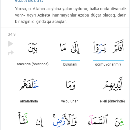
ƏLIXAN MUSAYEV
Yoxsa, o, Allahın əleyhinə yalan uydurur, bəlkə onda divanəlik
var?» Xeyr! Axirətə inanmayanlar əzaba düçar olacaq, dərin
bir azğınlıq içində qalacaqlar.
34
:
9
arasında (önlerinde)
bulunanı
görmüyorlar mı?
arkalarında
ve bulunanı
elleri (önlerinde)