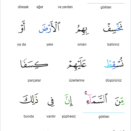
dilesek
eğer
ve yerden
gökten
ya da
yere
onları
batırırız
parçalar
üzerlerine
düşürürüz
bunda
vardır
şüphesiz
gökten