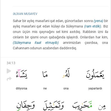
ƏLIXAN MUSAYEV
Səhər bir aylıq məsafəni qət edən, günortadan sonra
(yenə)
bir
aylıq məsafəni qət edən küləyi də Süleymana
(ram etdik)
. Biz
onun üçün mis qaynağını sel kimi axıtdıq. Rəbbinin izni ilə
cinlərin bir qismi onun qabağında işləyirdi. Onlardan hər kim,
(Süleymana itaət etməyib)
əmrimizdən çıxırdısa, ona
Cəhənnəm odunun əzabından daddırırdıq.
34
:
13
diliyorsa
ne
ona
yaparlardı