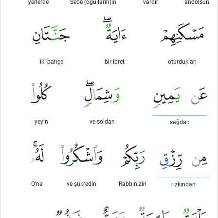
yerlerde
Sebe (oğulların)ın
vardır
andolsun
iki bahçe
bir ibret
oturdukları
yeyin
ve soldan
sağdan
O'na
ve şükredin
Rabbinizin
rızkından