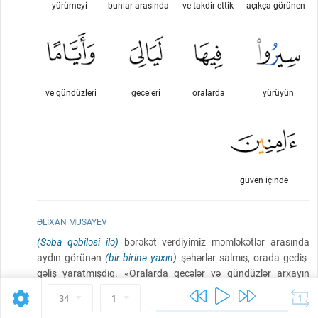
yürümeyi
bunlar arasında
ve takdir ettik
açıkça görünen
ve gündüzleri
geceleri
oralarda
yürüyün
güven içinde
ƏLIXAN MUSAYEV
(Səba qəbiləsi ilə)
bərəkət verdiyimiz məmləkətlər arasında
aydın görünən
(bir-birinə yaxın)
şəhərlər salmış, orada gediş-
gəliş yaratmışdıq. «Oralarda gecələr və gündüzlər arxayın
gəzib dolaşın!» –
(demişdik)
.
34
1