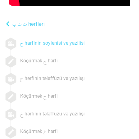
hərfləri
harfinin soylenisi ve yazilisi
Köçürmək
hərfi
hərfinin tələffüzü və yazılışı
Köçürmək
hərfi
hərfinin tələffüzü və yazılışı
Köçürmək
hərfi