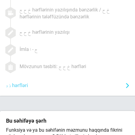
hərflərinin yazılışında bənzərlik /
hərflərinin tələffüzündə bənzərlik
hərflərinin yazılışı
İmla
-
Mövzunun təsbiti:
hərfləri
hərfləri
Bu səhifəyə şərh
Funksiya və ya bu səhifənin məzmunu haqqında fikrini