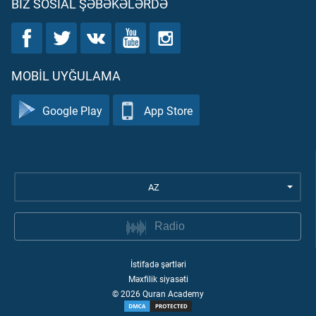
BIZ SOSIAL ŞƏBƏKƏLƏRDƏ
MOBIL UYĞULAMA
Google Play
App Store
AZ
Radio
İstifadə şərtləri
Məxfilik siyasəti
©
2026
Quran Academy