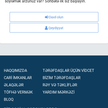
söyləmək arzunuz var? Söhbətə ilk siz başlayın.
Daxil olun
Qeydiyyat
HAQQIMIZDA
TƏRƏFDAŞLAR ÜÇÜN VİDCET
CARİ İMKANLAR
BİZİM TƏRƏFDAŞLAR
ƏLAQƏLƏR
RƏY VƏ TƏKLİFLƏR
TÖFHƏ VERMƏK
YARDIM MƏRKƏZİ
BLOQ