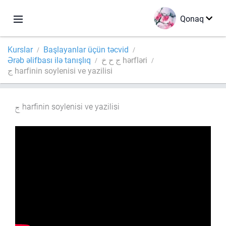
Qonaq
Kurslar
Başlayanlar üçün təcvid
Ərəb əlifbası ilə tanışlıq
ج ح خ hərfləri
ج harfinin soylenisi ve yazilisi
harfinin soylenisi ve yazilisi