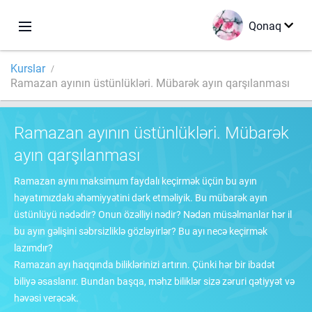
Qonaq
Kurslar
Ramazan ayının üstünlükləri. Mübarək ayın qarşılanması
Ramazan ayının üstünlükləri. Mübarək
ayın qarşılanması
Ramazan ayını maksimum faydalı keçirmək üçün bu ayın
həyatımızdakı əhəmiyyətini dərk etməliyik. Bu mübarək ayın
üstünlüyü nədədir? Onun özəlliyi nədir? Nədən müsəlmanlar hər il
bu ayın gəlişini səbrsizliklə gözləyirlər? Bu ayı necə keçirmək
lazımdır?
Ramazan ayı haqqında biliklərinizi artırın. Çünki hər bir ibadət
biliyə əsaslanır. Bundan başqa, məhz biliklər sizə zəruri qətiyyət və
həvəsi verəcək.