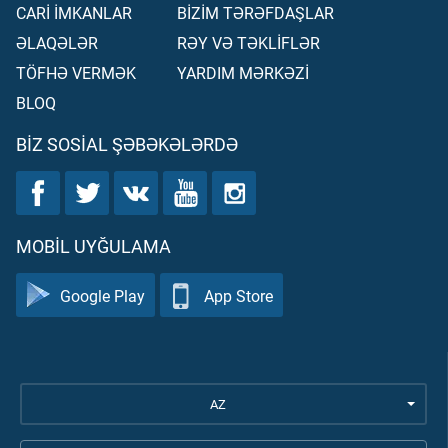
CARİ İMKANLAR
BİZİM TƏRƏFDAŞLAR
ƏLAQƏLƏR
RƏY VƏ TƏKLİFLƏR
TÖFHƏ VERMƏK
YARDIM MƏRKƏZİ
BLOQ
BIZ SOSIAL ŞƏBƏKƏLƏRDƏ
MOBIL UYĞULAMA
Google Play
App Store
AZ