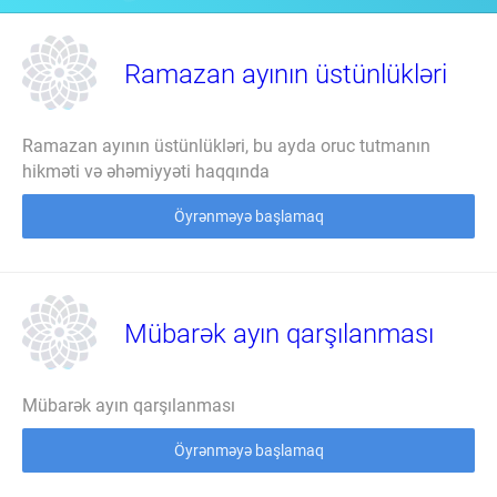
Ramazan ayının üstünlükləri
Ramazan ayının üstünlükləri, bu ayda oruc tutmanın
hikməti və əhəmiyyəti haqqında
Öyrənməyə başlamaq
Mübarək ayın qarşılanması
Mübarək ayın qarşılanması
Öyrənməyə başlamaq