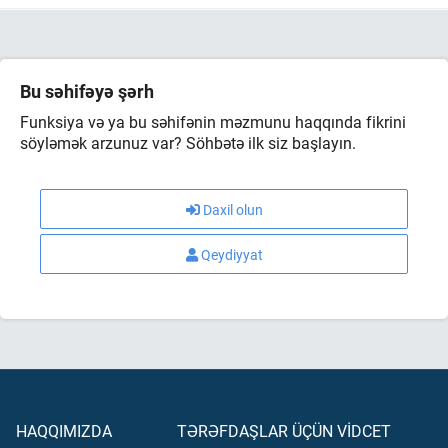
Bu səhifəyə şərh
Funksiya və ya bu səhifənin məzmunu haqqında fikrini
söyləmək arzunuz var? Söhbətə ilk siz başlayın.
Daxil olun
Qeydiyyat
HAQQIMIZDA
TƏRƏFDAŞLAR ÜÇÜN VİDCET