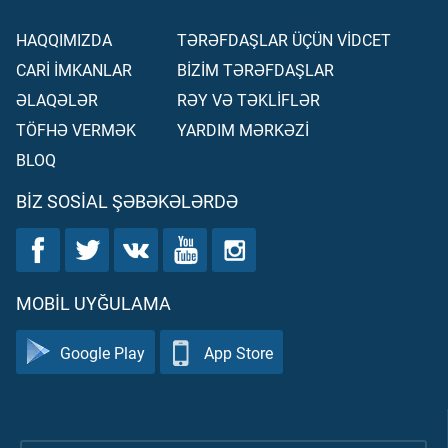
HAQQIMIZDA
TƏRƏFDAŞLAR ÜÇÜN VİDCET
CARİ İMKANLAR
BİZİM TƏRƏFDAŞLAR
ƏLAQƏLƏR
RƏY VƏ TƏKLİFLƏR
TÖFHƏ VERMƏK
YARDIM MƏRKƏZİ
BLOQ
BIZ SOSIAL ŞƏBƏKƏLƏRDƏ
MOBIL UYĞULAMA
Google Play
App Store