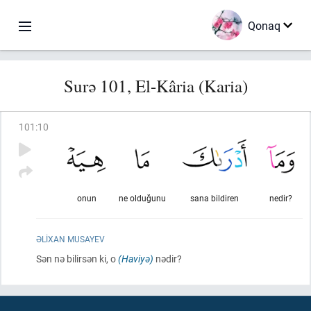
Qonaq
Surə 101, El-Kâria (Karia)
101
:
10
onun
ne olduğunu
sana bildiren
nedir?
ƏLIXAN MUSAYEV
Sən nə bilirsən ki, o
(Haviyə)
nədir?