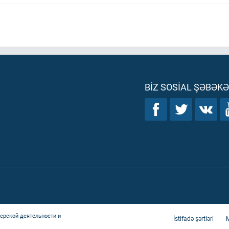
BIZ SOSIAL ŞƏBƏK
ерской деятельности и
İstifadə şərtləri
M