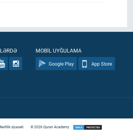
ƏLƏRDƏ
MOBIL UYĞULAMA
Google Play
App Store
əxfilik siyasəti
©
2026
Quran Academy