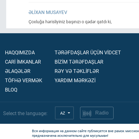
ƏLIXAN MUSAYEV
Çoxluğa hərisliyiniz başınızı o qədər qatdı ki,
HAQQIMIZDA
TƏRƏFDAŞLAR ÜÇÜN VİDCET
CARİ İMKANLAR
BİZİM TƏRƏFDAŞLAR
ƏLAQƏLƏR
RƏY VƏ TƏKLİFLƏR
TÖFHƏ VERMƏK
YARDIM MƏRKƏZİ
BLOQ
Select the language:
AZ
Radio
Вся информация на данном сайте публикуется вне рамок миссион
предназначена исключительно для мусульман!