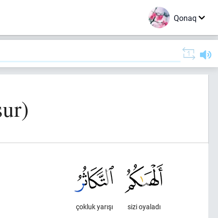
Qonaq
sur)
çokluk yarışı
sizi oyaladı