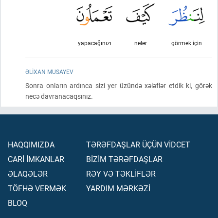
yapacağınızı
neler
görmek için
ƏLIXAN MUSAYEV
Sonra onların ardınca sizi yer üzündə xələflər etdik ki, görək
necə davranacaqsınız.
HAQQIMIZDA
TƏRƏFDAŞLAR ÜÇÜN VİDCET
CARİ İMKANLAR
BİZİM TƏRƏFDAŞLAR
ƏLAQƏLƏR
RƏY VƏ TƏKLİFLƏR
TÖFHƏ VERMƏK
YARDIM MƏRKƏZİ
BLOQ