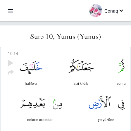
Qonaq
Surə 10, Yunus (Yunus)
10
:
14
halifeler
sizi kıldık
sonra
onların ardından
yeryüzüne