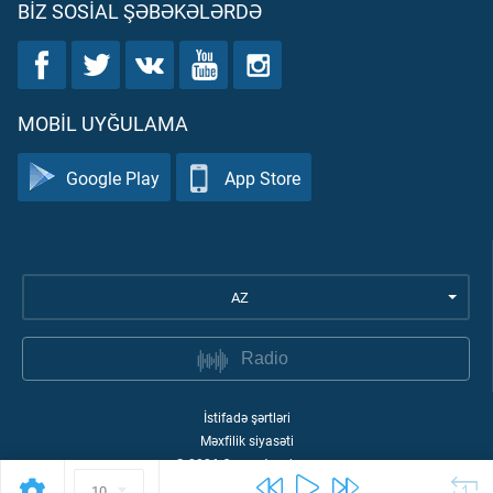
BIZ SOSIAL ŞƏBƏKƏLƏRDƏ
MOBIL UYĞULAMA
Google Play
App Store
AZ
Radio
İstifadə şərtləri
Məxfilik siyasəti
©
2026
Quran Academy
10