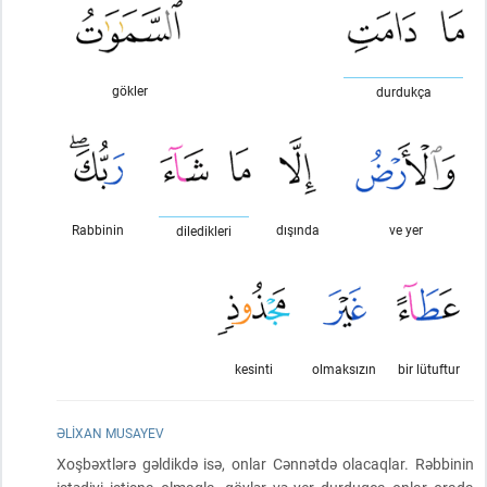
gökler
durdukça
Rabbinin
dışında
ve yer
diledikleri
kesinti
olmaksızın
bir lütuftur
ƏLIXAN MUSAYEV
Xoşbəxtlərə gəldikdə isə, onlar Cənnətdə olacaqlar. Rəbbinin