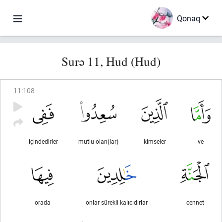
Qonaq
Surə 11, Hud (Hud)
11
:
108
içindedirler
mutlu olan(lar)
kimseler
ve
orada
onlar sürekli kalıcıdırlar
cennet