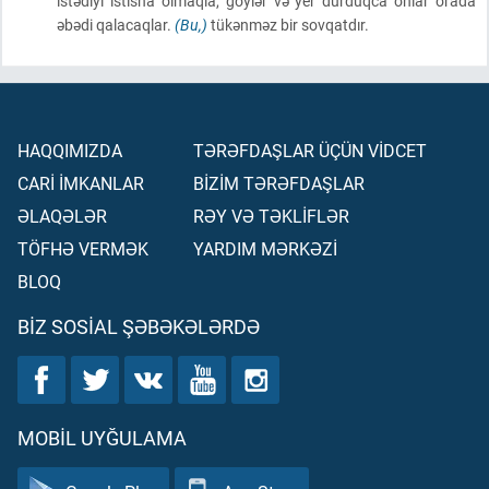
istədiyi istisna olmaqla, göylər və yer durduqca onlar orada
əbədi qalacaqlar.
(Bu,)
tükənməz bir sovqatdır.
HAQQIMIZDA
TƏRƏFDAŞLAR ÜÇÜN VİDCET
CARİ İMKANLAR
BİZİM TƏRƏFDAŞLAR
ƏLAQƏLƏR
RƏY VƏ TƏKLİFLƏR
TÖFHƏ VERMƏK
YARDIM MƏRKƏZİ
BLOQ
BIZ SOSIAL ŞƏBƏKƏLƏRDƏ
MOBIL UYĞULAMA