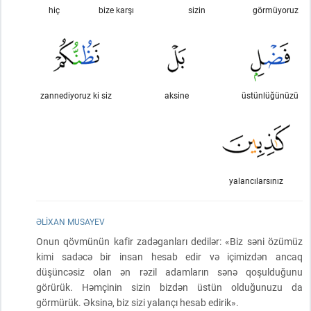
hiç
bize karşı
sizin
görmüyoruz
zannediyoruz ki siz
aksine
üstünlüğünüzü
yalancılarsınız
ƏLIXAN MUSAYEV
Onun qövmünün kafir zadəganları dedilər: «Biz səni özümüz
kimi sadəcə bir insan hesab edir və içimizdən ancaq
düşüncəsiz olan ən rəzil adamların sənə qoşulduğunu
görürük. Həmçinin sizin bizdən üstün olduğunuzu da
görmürük. Əksinə, biz sizi yalançı hesab edirik».