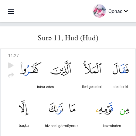
Qonaq
Surə 11, Hud (Hud)
11
:
27
ileri gelenleri
dediler ki
inkar eden
başka
biz seni görmüyoruz
kavminden