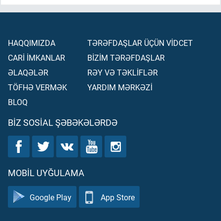
HAQQIMIZDA
TƏRƏFDAŞLAR ÜÇÜN VİDCET
CARİ İMKANLAR
BİZİM TƏRƏFDAŞLAR
ƏLAQƏLƏR
RƏY VƏ TƏKLİFLƏR
TÖFHƏ VERMƏK
YARDIM MƏRKƏZİ
BLOQ
BIZ SOSIAL ŞƏBƏKƏLƏRDƏ
MOBIL UYĞULAMA
Google Play
App Store