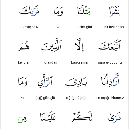
görmüyoruz
ve
bizim gibi
bir insandan
kendisi
olandan
başkasının
sana uyduğunu
ve
(sığ) görüşlü
sığ (görüşlü)
en aşağılıklarımız