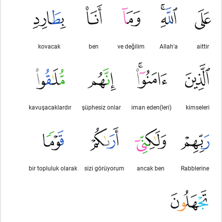
kovacak
ben
ve değilim
Allah'a
aittir
kavuşacaklardır
şüphesiz onlar
iman eden(leri)
kimseleri
bir topluluk olarak
sizi görüyorum
ancak ben
Rabblerine