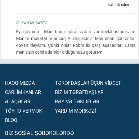
cahillik eden
ƏLIXAN MUSAYEV
Ey qövmüm! Mən buna görə sizdən var-dövlət istəmirəm.
Mənim mükafatım ancaq Allaha aiddir. Mən iman gətirənləri
qovan deyiləm. Çünki onlar Rəbbi ilə qarşılaşacaqlar. Lakin
mən sizin cahil adamlar olduğunuzu görürəm.
HAQQIMIZDA
TƏRƏFDAŞLAR ÜÇÜN VİDCET
CARİ İMKANLAR
BİZİM TƏRƏFDAŞLAR
ƏLAQƏLƏR
RƏY VƏ TƏKLİFLƏR
TÖFHƏ VERMƏK
YARDIM MƏRKƏZİ
BLOQ
BIZ SOSIAL ŞƏBƏKƏLƏRDƏ