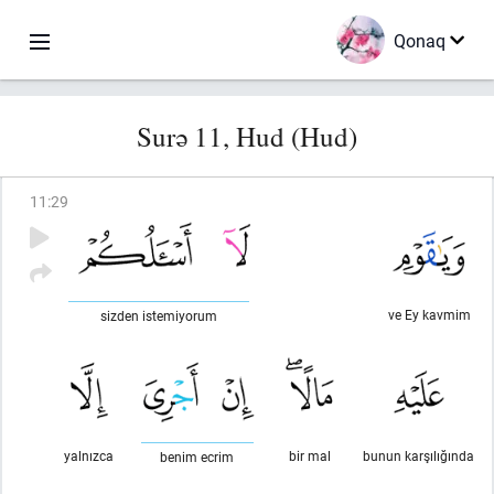
Qonaq
Surə 11, Hud (Hud)
11
:
29
ve Ey kavmim
sizden istemiyorum
yalnızca
bir mal
bunun karşılığında
benim ecrim