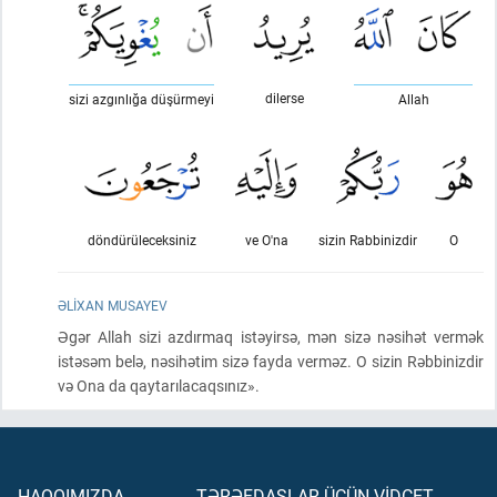
dilerse
sizi azgınlığa düşürmeyi
Allah
döndürüleceksiniz
ve O'na
sizin Rabbinizdir
O
ƏLIXAN MUSAYEV
Əgər Allah sizi azdırmaq istəyirsə, mən sizə nəsihət vermək
istəsəm belə, nəsihətim sizə fayda verməz. O sizin Rəbbinizdir
və Ona da qaytarılacaqsınız».
HAQQIMIZDA
TƏRƏFDAŞLAR ÜÇÜN VİDCET