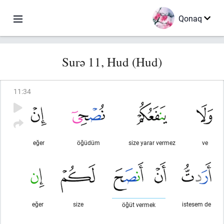
Qonaq
Surə 11, Hud (Hud)
11
:
34
eğer
öğüdüm
size yarar vermez
ve
eğer
size
istesem de
öğüt vermek