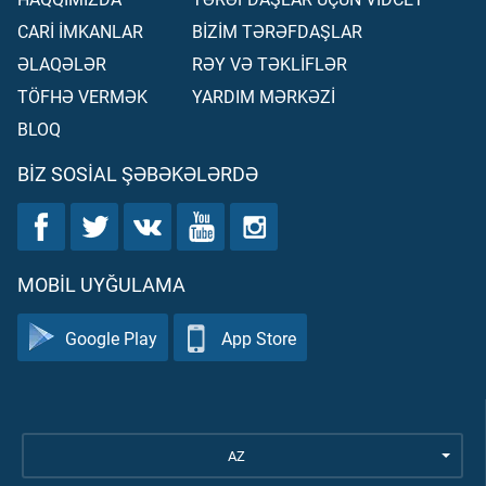
CARİ İMKANLAR
BİZİM TƏRƏFDAŞLAR
ƏLAQƏLƏR
RƏY VƏ TƏKLİFLƏR
TÖFHƏ VERMƏK
YARDIM MƏRKƏZİ
BLOQ
BIZ SOSIAL ŞƏBƏKƏLƏRDƏ
MOBIL UYĞULAMA
Google Play
App Store
AZ