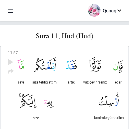
Qonaq
Surə 11, Hud (Hud)
11
:
57
şeyi
size tebliğ ettim
artık
yüz çevirirseniz
eğer
benimle gönderilen
size