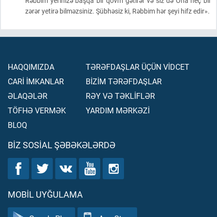
Rəbbim yerinizə başqa bir qövm gətirər və siz də Ona heç bir
zərər yetirə bilməzsiniz. Şübhəsiz ki, Rəbbim hər şeyi hifz edir».
HAQQIMIZDA
TƏRƏFDAŞLAR ÜÇÜN VİDCET
CARİ İMKANLAR
BİZİM TƏRƏFDAŞLAR
ƏLAQƏLƏR
RƏY VƏ TƏKLİFLƏR
TÖFHƏ VERMƏK
YARDIM MƏRKƏZİ
BLOQ
BIZ SOSIAL ŞƏBƏKƏLƏRDƏ
MOBIL UYĞULAMA