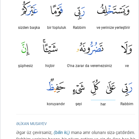
sizden başka
bir topluluk
Rabbim
ve yerinize yerleştirir
şüphesiz
hiçbir
O'na zarar da veremezsiniz
ve
koruyandır
şeyi
Rabbim
her
ƏLIXAN MUSAYEV
Əgər üz çevirsəniz,
(bilin ki,)
mənə əmr olunanı sizə çatdırdım.