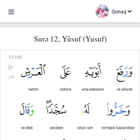
Qonaq
Surə 12, Yûsuf (Yusuf)
12
:
100
tahtın
üstüne
ana-babasını
ve çıkardı
ve dedi
secdeye
onun için
ve hepsi kapandılar