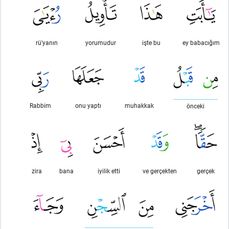
rü'yanın
yorumudur
işte bu
ey babacığım
Rabbim
onu yaptı
muhakkak
önceki
zira
bana
iyilik etti
ve gerçekten
gerçek