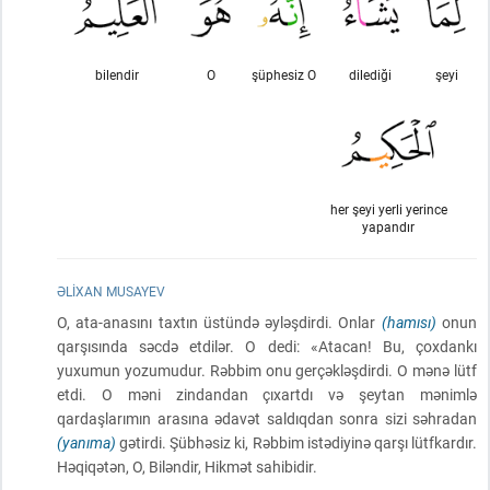
bilendir
O
şüphesiz O
dilediği
şeyi
her şeyi yerli yerince
yapandır
ƏLIXAN MUSAYEV
O, ata-anasını taxtın üstündə əyləşdirdi. Onlar
(hamısı)
onun
qarşısında səcdə etdilər. O dedi: «Atacan! Bu, çoxdankı
yuxumun yozumudur. Rəbbim onu gerçəkləşdirdi. O mənə lütf
etdi. O məni zindandan çıxartdı və şeytan mənimlə
qardaşlarımın arasına ədavət saldıqdan sonra sizi səhradan
(yanıma)
gətirdi. Şübhəsiz ki, Rəbbim istədiyinə qarşı lütfkardır.
Həqiqətən, O, Biləndir, Hikmət sahibidir.