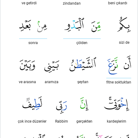
ve getirdi
beni çıkardı
zindandan
sizi de
sonra
çölden
ve arasına
aramıza
şeytan
fitne soktuktan
çok ince düzenler
Rabbim
gerçekten
kardeşlerim