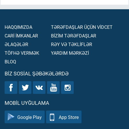
HAQQIMIZDA
TƏRƏFDAŞLAR ÜÇÜN VİDCET
CARİ İMKANLAR
BİZİM TƏRƏFDAŞLAR
ƏLAQƏLƏR
RƏY VƏ TƏKLİFLƏR
TÖFHƏ VERMƏK
YARDIM MƏRKƏZİ
BLOQ
BIZ SOSIAL ŞƏBƏKƏLƏRDƏ
MOBIL UYĞULAMA
Google Play
App Store