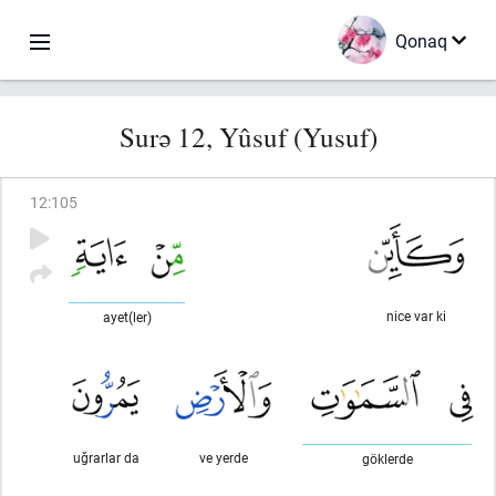
Qonaq
Surə 12, Yûsuf (Yusuf)
12
:
105
nice var ki
ayet(ler)
uğrarlar da
ve yerde
göklerde