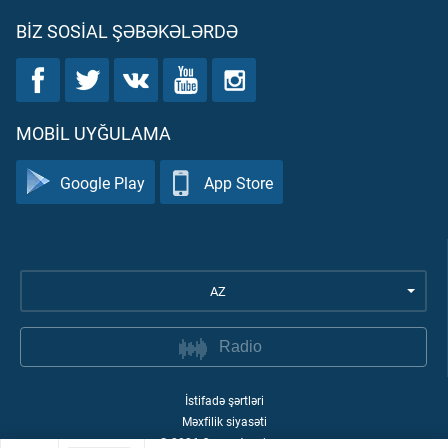
BIZ SOSIAL ŞƏBƏKƏLƏRDƏ
MOBIL UYĞULAMA
Google Play
App Store
AZ
Radio
İstifadə şərtləri
Məxfilik siyasəti
©
2026
Quran Academy