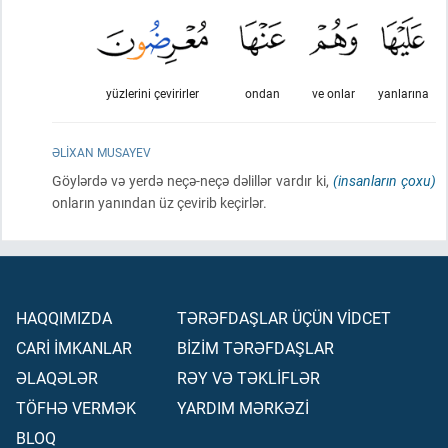
yüzlerini çevirirler
ondan
ve onlar
yanlarına
ƏLIXAN MUSAYEV
Göylərdə və yerdə neçə-neçə dəlillər vardır ki,
(insanların çoxu)
onların yanından üz çevirib keçirlər.
HAQQIMIZDA
TƏRƏFDAŞLAR ÜÇÜN VİDCET
CARİ İMKANLAR
BİZİM TƏRƏFDAŞLAR
ƏLAQƏLƏR
RƏY VƏ TƏKLİFLƏR
TÖFHƏ VERMƏK
YARDIM MƏRKƏZİ
BLOQ