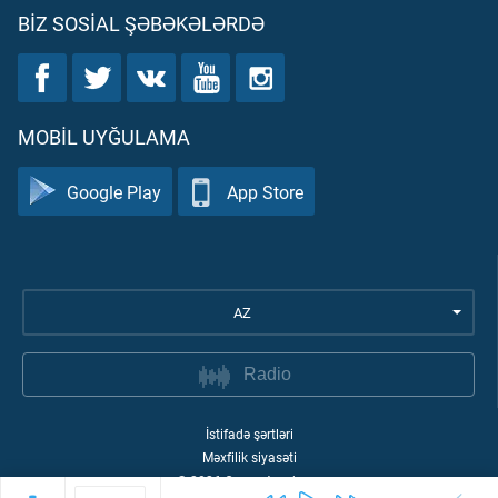
BIZ SOSIAL ŞƏBƏKƏLƏRDƏ
MOBIL UYĞULAMA
Google Play
App Store
AZ
Radio
İstifadə şərtləri
Məxfilik siyasəti
©
2026
Quran Academy