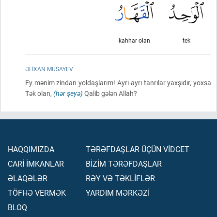
kahhar olan
tek
ƏLIXAN MUSAYEV
Ey mənim zindan yoldaşlarım! Ayrı-ayrı tanrılar yaxşıdır, yoxsa
Tək olan,
(hər şeyə)
Qalib gələn Allah?
HAQQIMIZDA
TƏRƏFDAŞLAR ÜÇÜN VİDCET
CARİ İMKANLAR
BİZİM TƏRƏFDAŞLAR
ƏLAQƏLƏR
RƏY VƏ TƏKLİFLƏR
TÖFHƏ VERMƏK
YARDIM MƏRKƏZİ
BLOQ