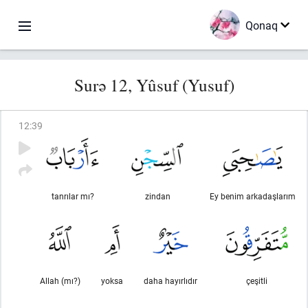
Qonaq
Surə 12, Yûsuf (Yusuf)
12
:
39
tanrılar mı?
zindan
Ey benim arkadaşlarım
Allah (mı?)
yoksa
daha hayırlıdır
çeşitli