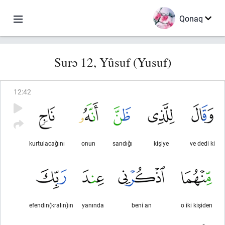
Qonaq
Surə 12, Yûsuf (Yusuf)
12
:
42
kurtulacağını
onun
sandığı
kişiye
ve dedi ki
efendin(kralın)ın
yanında
beni an
o iki kişiden