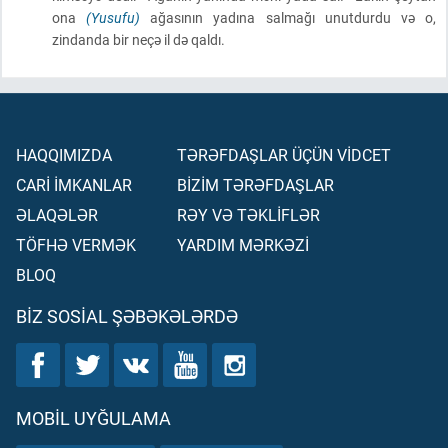
ona
(Yusufu)
ağasının yadına salmağı unutdurdu və o,
zindanda bir neçə il də qaldı.
HAQQIMIZDA
TƏRƏFDAŞLAR ÜÇÜN VİDCET
CARİ İMKANLAR
BİZİM TƏRƏFDAŞLAR
ƏLAQƏLƏR
RƏY VƏ TƏKLİFLƏR
TÖFHƏ VERMƏK
YARDIM MƏRKƏZİ
BLOQ
BIZ SOSIAL ŞƏBƏKƏLƏRDƏ
MOBIL UYĞULAMA