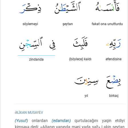
söylemeyi
şeytan
fakat ona unutturdu
(böylece) kaldı
efendisine
zindanda
yıl
birkaç
ƏLIXAN MUSAYEV
(Yusuf)
onlardan
(edamdan)
qurtulacağını yəqin etdiyi
kimsəyə dedi: «Ağanın yanında məni yada sal!» Lakin şeytan