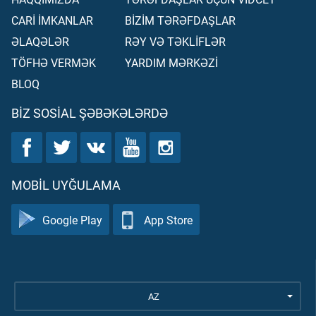
CARİ İMKANLAR
BİZİM TƏRƏFDAŞLAR
ƏLAQƏLƏR
RƏY VƏ TƏKLİFLƏR
TÖFHƏ VERMƏK
YARDIM MƏRKƏZİ
BLOQ
BIZ SOSIAL ŞƏBƏKƏLƏRDƏ
MOBIL UYĞULAMA
Google Play
App Store
AZ