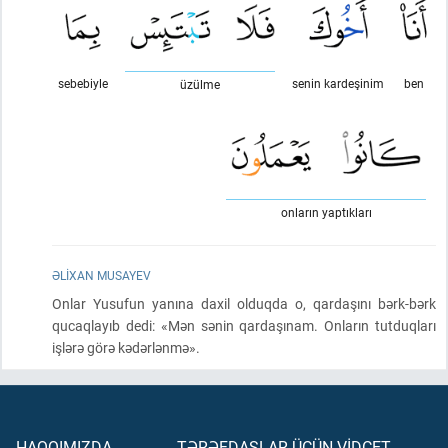
sebebiyle
senin kardeşinim
ben
üzülme
onların yaptıkları
ƏLIXAN MUSAYEV
Onlar Yusufun yanına daxil olduqda o, qardaşını bərk-bərk
qucaqlayıb dedi: «Mən sənin qardaşınam. Onların tutduqları
işlərə görə kədərlənmə».
HAQQIMIZDA
TƏRƏFDAŞLAR ÜÇÜN VİDCET