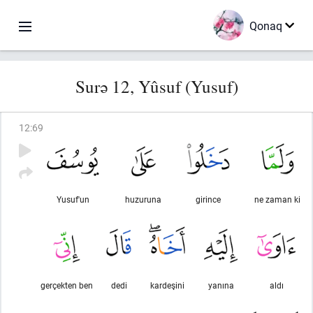
Qonaq
Surə 12, Yûsuf (Yusuf)
12
:
69
Yusuf'un
huzuruna
girince
ne zaman ki
gerçekten ben
dedi
kardeşini
yanına
aldı