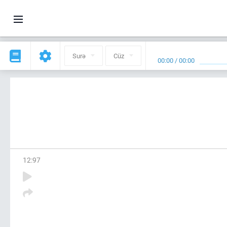
Surə
Cüz
00:00
/
00:00
12
:
97