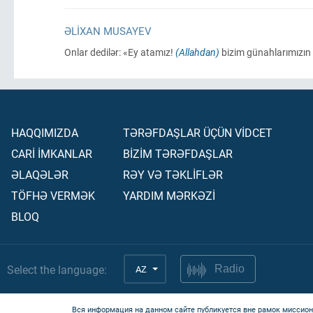
ƏLIXAN MUSAYEV
Onlar dedilər: «Ey atamız!
(Allahdan)
bizim günahlarımızın
HAQQIMIZDA
TƏRƏFDAŞLAR ÜÇÜN VİDCET
CARİ İMKANLAR
BİZİM TƏRƏFDAŞLAR
ƏLAQƏLƏR
RƏY VƏ TƏKLİFLƏR
TÖFHƏ VERMƏK
YARDIM MƏRKƏZİ
BLOQ
Select the language:
AZ
Radio
Вся информация на данном сайте публикуется вне рамок миссион