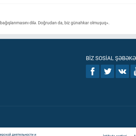
 bağışlanmasını dilə. Doğrudan da, biz günahkar olmuşuq».
BIZ SOSIAL ŞƏBƏK
ерской деятельности и
İstifadə şərtləri
M