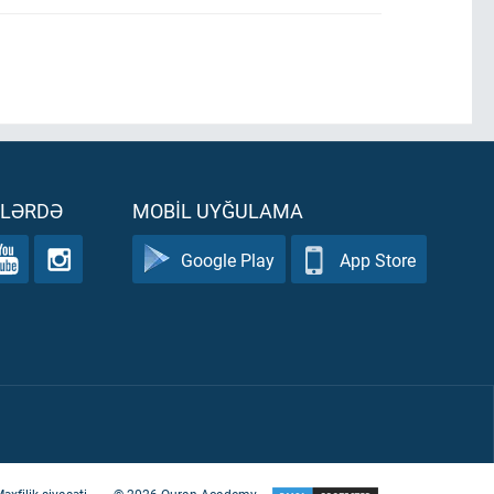
ƏLƏRDƏ
MOBIL UYĞULAMA
Google Play
App Store
əxfilik siyasəti
©
2026
Quran Academy