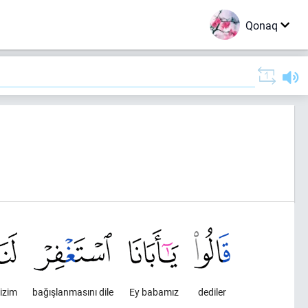
Qonaq
izim
bağışlanmasını dile
Ey babamız
dediler