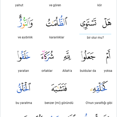
yahut
ve gören
kör
ve aydınlık
karanlıklar
bir olur mu?
yaratan
ortaklar
Allah'a
buldular da
yoksa
bu yaratma
benzer (mi) göründü
O'nun yarattığı gibi