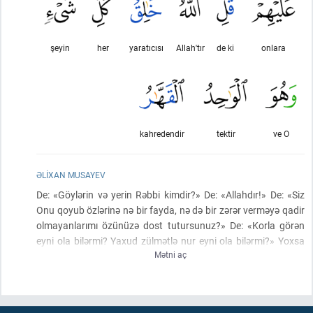
şeyin
her
yaratıcısı
Allah'tır
de ki
onlara
kahredendir
tektir
ve O
ƏLIXAN MUSAYEV
De: «Göylərin və yerin Rəbbi kimdir?» De: «Allahdır!» De: «Siz
Onu qoyub özlərinə nə bir fayda, nə də bir zərər verməyə qadir
olmayanlarımı özünüzə dost tutursunuz?» De: «Korla görən
eyni ola bilərmi? Yaxud zülmətlə nur eyni ola bilərmi?» Yoxsa
Mətni aç
onlar Allaha, Onun yaratdığı kimi yaradan şəriklər tapdılar və
(bu)
yaradılış onlara bənzər göründü? De: «Hər şeyi yaradan
Allahdır. O Təkdir,
(hər şeyə)
Qalib gələndir».