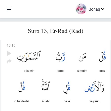
Qonaq
Surə 13, Er-Rad (Rad)
13
:
16
göklerin
Rabbi
kimdir?
de ki
O halde de'
Allah!
de ki
ve yerin