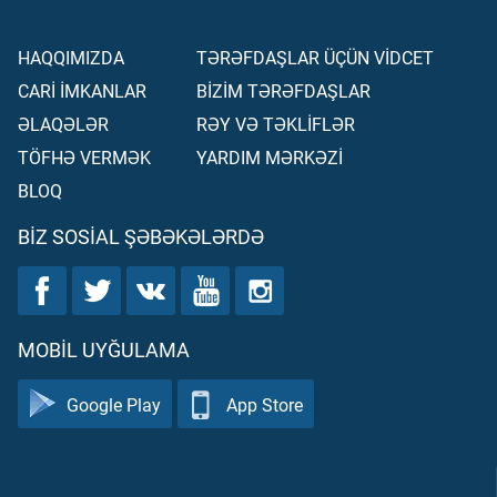
HAQQIMIZDA
TƏRƏFDAŞLAR ÜÇÜN VİDCET
CARİ İMKANLAR
BİZİM TƏRƏFDAŞLAR
ƏLAQƏLƏR
RƏY VƏ TƏKLİFLƏR
TÖFHƏ VERMƏK
YARDIM MƏRKƏZİ
BLOQ
BIZ SOSIAL ŞƏBƏKƏLƏRDƏ
MOBIL UYĞULAMA
Google Play
App Store