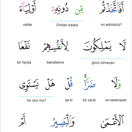
veliler
mi edindiniz?
O'ndan başka
bir fayda
kendilerine
gücü olmayan
de ki
bir zarar
ve veremeyen
bir olur mu?