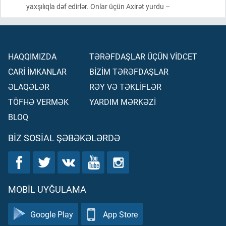
yaxşılıqla dəf edirlər. Onlar üçün Axirət yurdu –
HAQQIMIZDA
TƏRƏFDAŞLAR ÜÇÜN VİDCET
CARİ İMKANLAR
BİZİM TƏRƏFDAŞLAR
ƏLAQƏLƏR
RƏY VƏ TƏKLİFLƏR
TÖFHƏ VERMƏK
YARDIM MƏRKƏZİ
BLOQ
BIZ SOSIAL ŞƏBƏKƏLƏRDƏ
MOBIL UYĞULAMA
Google Play
App Store