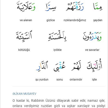
ve alenen
gizlice
rızıklandırdığımız
şeyden
kötülüğü
iyilikle
ve savarlar
şu yurdun
sonu
onlarındır
işte
ƏLIXAN MUSAYEV
O kəslər ki, Rəbbinin Üzünü diləyərək səbir edir, namaz qılır,
onlara verdiyimiz ruzidən gizli və aşkar xərcləyir və pisliyi