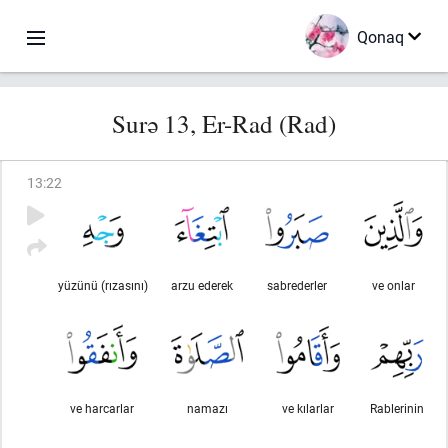
Qonaq
Surə 13, Er-Rad (Rad)
13
:
22
yüzünü (rızasını)
arzu ederek
sabrederler
ve onlar
ve harcarlar
namazı
ve kılarlar
Rablerinin