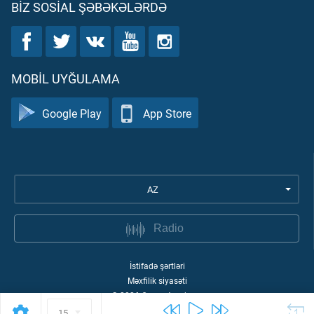
BIZ SOSIAL ŞƏBƏKƏLƏRDƏ
MOBIL UYĞULAMA
Google Play
App Store
AZ
Radio
İstifadə şərtləri
Məxfilik siyasəti
©
2026
Quran Academy
15