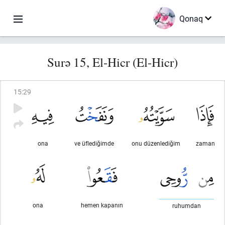
Qonaq
Surə 15, El-Hicr (El-Hicr)
15
:
29
ona
ve üflediğimde
onu düzenlediğim
zaman
ona
hemen kapanın
ruhumdan