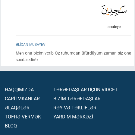
secdeye
ƏLIXAN MUSAYEV
Mən ona biçim verib Öz ruhumdan üfürdüyüm zaman siz ona
səcdə edin!»
HAQQIMIZDA
TƏRƏFDAŞLAR ÜÇÜN VİDCET
CARİ İMKANLAR
BİZİM TƏRƏFDAŞLAR
ƏLAQƏLƏR
RƏY VƏ TƏKLİFLƏR
TÖFHƏ VERMƏK
YARDIM MƏRKƏZİ
BLOQ