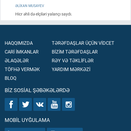
ƏLIXAN MUSAYEV
Hicr əhli də elçiləri yalançı saydı.
HAQQIMIZDA
TƏRƏFDAŞLAR ÜÇÜN VİDCET
CARİ İMKANLAR
BİZİM TƏRƏFDAŞLAR
ƏLAQƏLƏR
RƏY VƏ TƏKLİFLƏR
TÖFHƏ VERMƏK
YARDIM MƏRKƏZİ
BLOQ
BIZ SOSIAL ŞƏBƏKƏLƏRDƏ
MOBIL UYĞULAMA