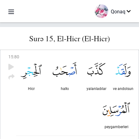
Qonaq
Surə 15, El-Hicr (El-Hicr)
15
:
80
Hicr
halkı
yalanladılar
ve andolsun
peygamberleri