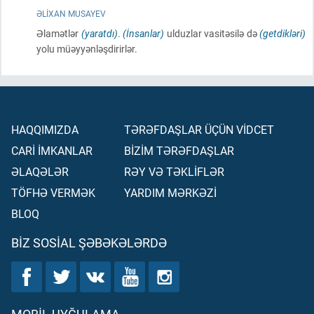
ƏLIXAN MUSAYEV
Əlamətlər
(yaratdı)
.
(İnsanlar)
ulduzlar vasitəsilə də
(getdikləri)
yolu müəyyənləşdirirlər.
HAQQIMIZDA
TƏRƏFDAŞLAR ÜÇÜN VİDCET
CARİ İMKANLAR
BİZİM TƏRƏFDAŞLAR
ƏLAQƏLƏR
RƏY VƏ TƏKLİFLƏR
TÖFHƏ VERMƏK
YARDIM MƏRKƏZİ
BLOQ
BIZ SOSIAL ŞƏBƏKƏLƏRDƏ