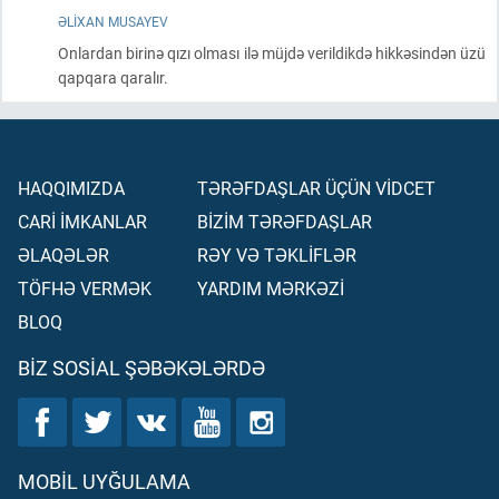
ƏLIXAN MUSAYEV
Onlardan birinə qızı olması ilə müjdə verildikdə hikkəsindən üzü
qapqara qaralır.
HAQQIMIZDA
TƏRƏFDAŞLAR ÜÇÜN VİDCET
CARİ İMKANLAR
BİZİM TƏRƏFDAŞLAR
ƏLAQƏLƏR
RƏY VƏ TƏKLİFLƏR
TÖFHƏ VERMƏK
YARDIM MƏRKƏZİ
BLOQ
BIZ SOSIAL ŞƏBƏKƏLƏRDƏ
MOBIL UYĞULAMA