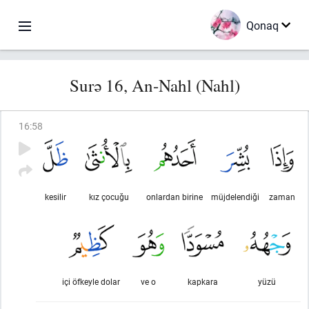
Qonaq
Surə 16, An-Nahl (Nahl)
16
:
58
kesilir
kız çocuğu
onlardan birine
müjdelendiği
zaman
içi öfkeyle dolar
ve o
kapkara
yüzü